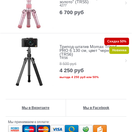
золото" (TRS5)
4277
6 700
руб
Скидка 50%
Трипод-штатив Momax Tripod
Новинка
PRO 6 130 см, цвет "черный"
(TRS6)
TRS6
8 500
руб
4 250
руб
выгода
4 250 руб
или
50%
Мы в Вконтакте
Мы в Facebook
Мы принимаем к оплате: