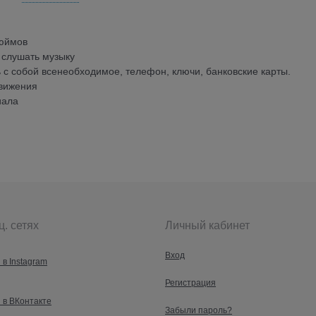
дюймов
 слушать музыку
ь с собой всенеобходимое, телефон, ключи, банковские карты.
движения
иала
ц. сетях
Личный кабинет
Вход
 в Instagram
Регистрация
 в ВКонтакте
Забыли пароль?