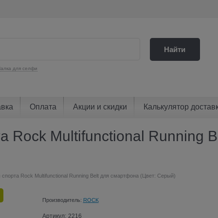
Найти
алка для селфи
авка
Оплата
Акции и скидки
Калькулятор достав
 Rock Multifunctional Running 
спорта Rock Multifunctional Running Belt для смартфона (Цвет: Серый)
Производитель:
ROCK
Артикул:
2216