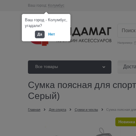
Ваш город:
Колумбус
Ваш город - Колумбус,
угадали?
Да
Нет
Например:
П
Дост
Все товары
Сумка поясная для спорта
Серый)
Главная
Для спорта
Сумки и чехлы
Сумка поясная для 
Новинка