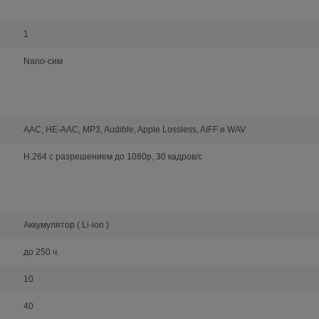
1
Nano-сим
AAC, HE-AAC, MP3, Audible, Apple Lossless, AIFF и WAV
H.264 с разрешением до 1080p, 30 кадров/с
Аккумулятор ( Li-ion )
до 250 ч.
10
40