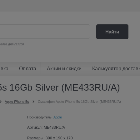
Найти
алка для селфи
авка
Оплата
Акции и скидки
Калькулятор достав
s 16Gb Silver (ME433RU/A)
Apple iPhone 5s
Смартфон Apple iPhone 5s 16Gb Silver (ME433RU/A)
Производитель:
Apple
Артикул:
ME433RU/A
Размеры:
300 x 190 x 170