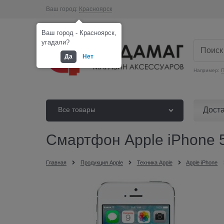
Ваш город:
Красноярск
Ваш город - Красноярск,
угадали?
Да
Нет
Например:
П
Дост
Все товары
Смартфон Apple iPhone 5
Главная
Продукция Apple
Техника Apple
Apple iPhone