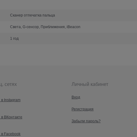
Сканер отпечатка пальца
Света, G-сенсор, Приближения, iBeacon
1 год
ц. сетях
Личный кабинет
Вход
 в Instagram
Регистрация
 в ВКонтакте
Забыли пароль?
 в Facebook