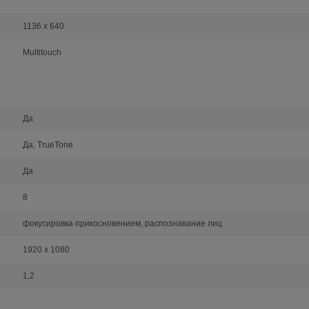
1136 x 640
Multitouch
Да
Да, TrueTone
Да
8
фокусировка прикосновением, распознавание лиц
1920 x 1080
1,2