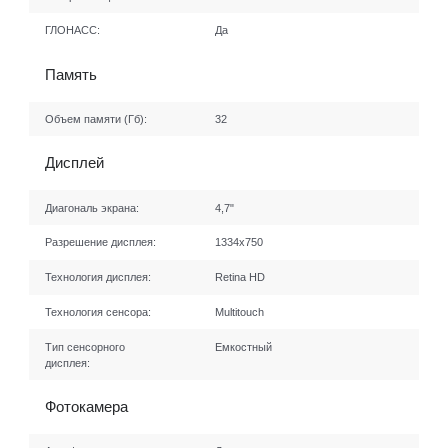
ГЛОНАСС:
Да
Память
Объем памяти (Гб):
32
Дисплей
Диагональ экрана:
4,7"
Разрешение дисплея:
1334x750
Технология дисплея:
Retina HD
Технология сенсора:
Multitouch
Тип сенсорного
Емкостный
дисплея:
Фотокамера