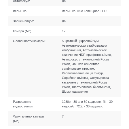
Автофокус:
Да
Вспышка:
Вспышка True Tone Quad-LED
Запись видео:
Да
Камера (Мп):
12
Особенности камеры:
5-кратный цифровой зум,
Автоматическая стабилизация
изображения, Автоматическое
включение HDR при фотосъёмке,
Автофокус с технологией Focus
Pixels, Защита объектива
сапфировым стеклом,
Распознавание лиц и фигур,
Серийная съëмка, Фокусировка
касанием с технологией Focus
Pixels, Шестилинзовый объектив,
Шумоподавление
Разрешение
1080p - 30 или 60 кадров/ с, 4K - 30
видеосъемки:
кадров/ с, 720p - 30 кадров/ с
Фронтальная камера
7
(Мп):