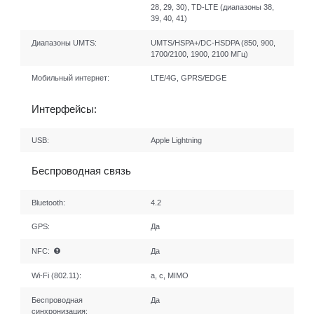
28, 29, 30), TD-LTE (диапазоны 38,
39, 40, 41)
Диапазоны UMTS:
UMTS/HSPA+/DC-HSDPA (850, 900,
1700/2100, 1900, 2100 МГц)
Мобильный интернет:
LTE/4G, GPRS/EDGE
Интерфейсы:
USB:
Apple Lightning
Беспроводная связь
Bluetooth:
4.2
GPS:
Да
NFC:
Да
Wi-Fi (802.11):
a, c, MIMO
Беспроводная
Да
синхронизация: