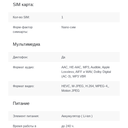
SIM карта:
Кол-во SIM:
1
Форм-фактор
Nano-сим
симкарты:
Мультимедиа
Диктофон:
Да
Формат аудио:
AAC, HE-AAC, MP3, Audible, Apple
Lossless, AIFF и WAV, Dolby Digital
(AC‑3), MP3 VBR
Формат видео:
HEVC, M-JPEG, H.264, MPEG-4,,
Motion JPEG
Питание
Элемент питания:
Аккумулятор ( Li-ion )
Время работы в
до 240 ч.