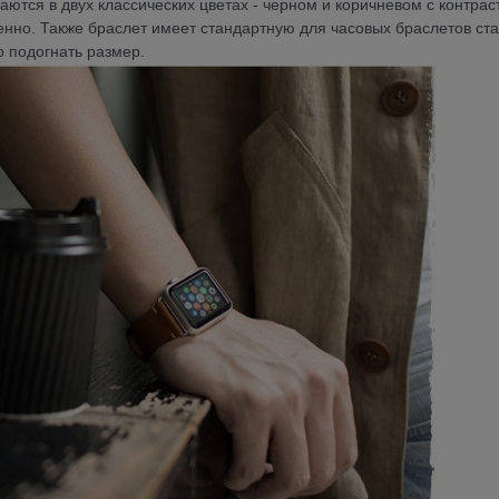
каются в двух классических цветах - черном и коричневом с контра
венно. Также браслет имеет стандартную для часовых браслетов ст
о подогнать размер.