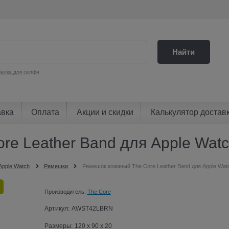
Найти
алка для селфи
авка
Оплата
Акции и скидки
Калькулятор достав
re Leather Band для Apple Wat
Apple Watch
Ремешки
Ремешок кожаный The Core Leather Band для Apple Wa
Производитель:
The Core
Артикул:
AWST42LBRN
Размеры:
120 x 90 x 20