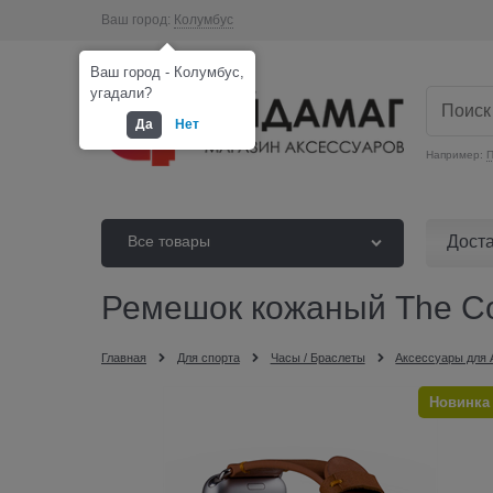
Ваш город:
Колумбус
Ваш город - Колумбус,
угадали?
Да
Нет
Например:
П
Дост
Все товары
Ремешок кожаный The Co
Главная
Для спорта
Часы / Браслеты
Аксессуары для 
Новинка