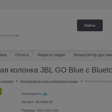
Найти
алка для селфи
авка
Оплата
Акции и скидки
Калькулятор достав
ая колонка JBL GO Blue с Blue
 и колонки
Портативная акустика и переносные колонки
Портативная беспров
Производитель:
JBL
Артикул:
JBLGOBLUE
Размеры:
100 x 100 x 100