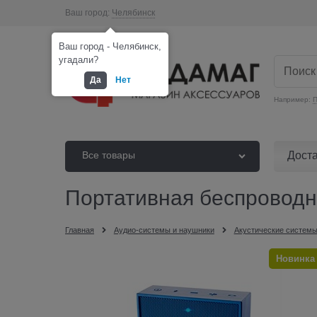
Ваш город:
Челябинск
Ваш город - Челябинск,
угадали?
Да
Нет
Например:
П
Дост
Все товары
Портативная беспроводн
Главная
Аудио-системы и наушники
Акустические системы
Новинка