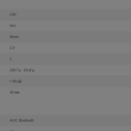
3 Вт
Нет
Моно
1.0
1
180 Гц - 20 кГц
> 80 дБ
40 мм
AUX, Bluetooth