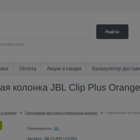
Найти
алка для селфи
авка
Оплата
Акции и скидки
Калькулятор достав
 колонка JBL Clip Plus Orange 
 и колонки
Портативная акустика и переносные колонки
Портативная беспров
Производитель:
JBL
Артикул:
JBLCLIPPLUSORG