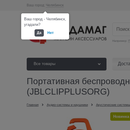
Ваш город:
Челябинск
Ваш город - Челябинск,
угадали?
Да
Нет
Например:
П
Дост
Все товары
Портативная беспроводная
(JBLCLIPPLUSORG)
Главная
Аудио-системы и наушники
Акустические системы
Новинка