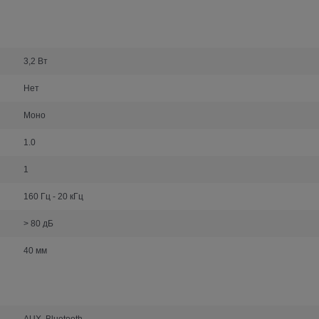
3,2 Вт
Нет
Моно
1.0
1
160 Гц - 20 кГц
> 80 дБ
40 мм
AUX, Bluetooth