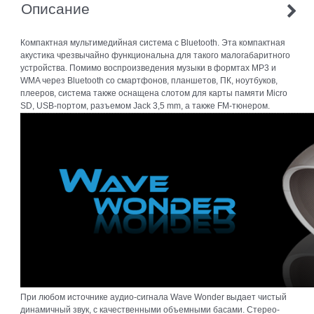
Описание
Компактная мультимедийная система с Bluetooth. Эта компактная
акустика чрезвычайно функциональна для такого малогабаритного
устройства. Помимо воспроизведения музыки в формтах MP3 и
WMA через Bluetooth со смартфонов, планшетов, ПК, ноутбуков,
плееров, система также оснащена слотом для карты памяти Micro
SD, USB-портом, разъемом Jack 3,5 mm, а также FM-тюнером.
При любом источнике аудио-сигнала Wave Wonder выдает чистый
динамичный звук, с качественными объемными басами. Стерео-