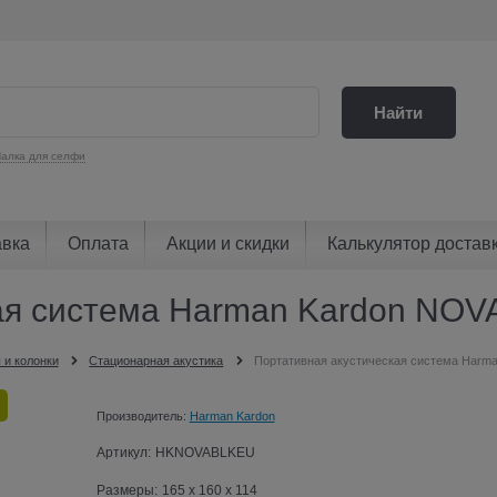
Найти
алка для селфи
авка
Оплата
Акции и скидки
Калькулятор достав
кая система Harman Kardon NO
 и колонки
Стационарная акустика
Портативная акустическая система Har
Производитель:
Harman Kardon
Артикул:
HKNOVABLKEU
Размеры:
165 x 160 x 114