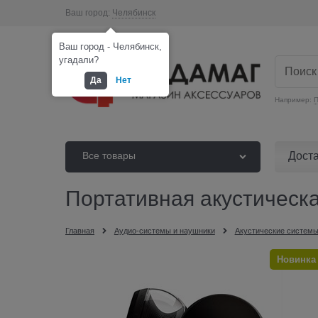
Ваш город:
Челябинск
Ваш город - Челябинск,
угадали?
Да
Нет
Например:
П
Дост
Все товары
Портативная акустичес
Главная
Аудио-системы и наушники
Акустические системы
Новинка