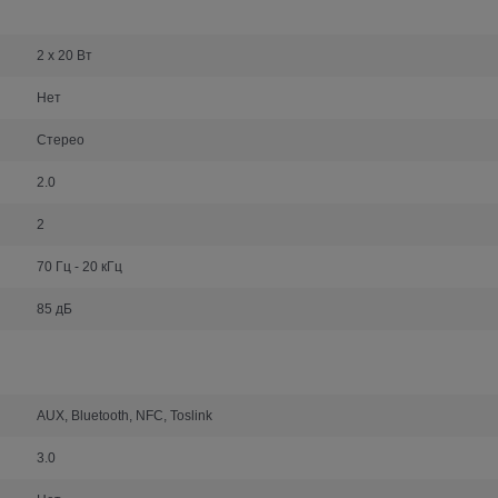
2 х 20 Вт
Нет
Стерео
2.0
2
70 Гц - 20 кГц
85 дБ
AUX, Bluetooth, NFC, Toslink
3.0