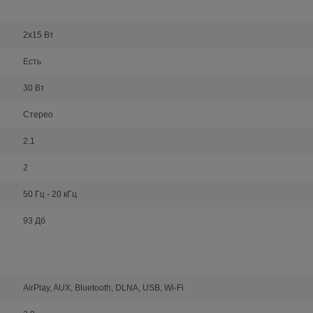
2x15 Вт
Есть
30 Вт
Стерео
2.1
2
50 Гц - 20 кГц
93 Дб
AirPlay, AUX, Bluetooth, DLNA, USB, Wi-Fi