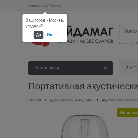
Ваш город:
Москва
Ваш город - Москва,
угадали?
Да
Нет
Например:
П
Дост
Все товары
Портативная акустичес
Главная
Аудио-системы и наушники
Акустические системы
Новинка