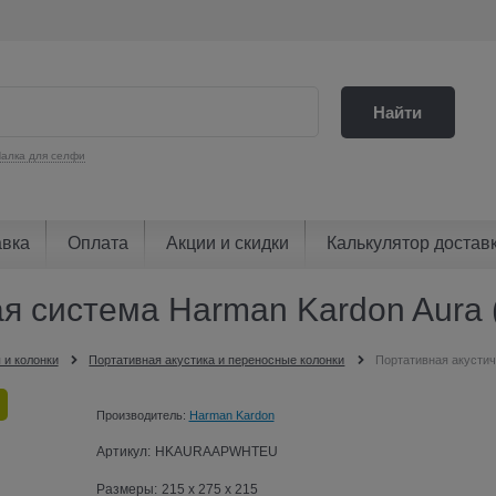
Найти
алка для селфи
авка
Оплата
Акции и скидки
Калькулятор достав
кая система Harman Kardon Au
 и колонки
Портативная акустика и переносные колонки
Портативная акусти
Производитель:
Harman Kardon
Артикул:
HKAURAAPWHTEU
Размеры:
215 x 275 x 215