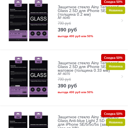
Скидка 50%
Защитное стекло Ainy Tempered
Новинка
Glass 2.5D для iPhone SE/5/5c/5s
(толщина 0.2 мм)
AF-A040
790
руб
390
руб
выгода
400 руб
или
50%
Скидка 50%
Защитное стекло Ainy Tempered
Новинка
Glass 2.5D для iPhone SE/5/5c/5s
матовое (толщина 0.33 мм)
AF-A070
790
руб
390
руб
выгода
400 руб
или
50%
Скидка 50%
Защитное стекло Ainy Tempered
Glass Anti-blue Light 2.5D 0.33mm
Новинка
для iPhone SE/5/5c/5s (защита