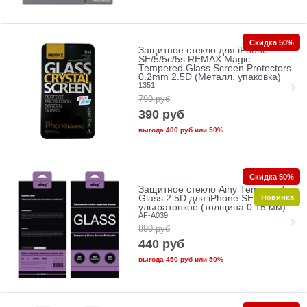
Скидка 50%
Защитное стекло для iPhone
SE/5/5c/5s REMAX Magic
Tempered Glass Screen Protectors
0.2mm 2.5D (Металл. упаковка)
1351
790
руб
390
руб
выгода
400 руб
или
50%
Скидка 50%
Защитное стекло Ainy Tempered
Новинка
Glass 2.5D для iPhone SE/5/5c/5s
ультратонкое (толщина 0.15 мм)
AF-A039
890
руб
440
руб
выгода
450 руб
или
50%