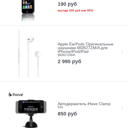
190
руб
выгода
200 руб
или
50%
Apple EarPods Оригинальные
наушники MD827ZM/A для
iPhone/iPod/iPad
MD827ZM/A
2 990
руб
Автодержатель iHave Clamp
634
850
руб