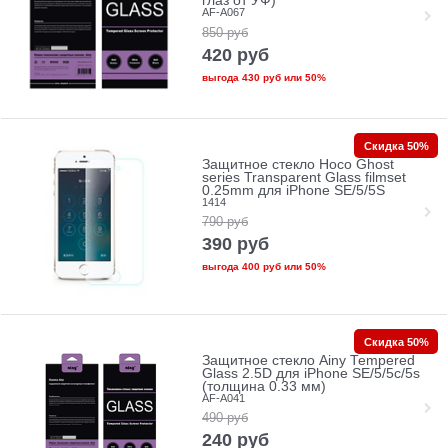
глаз от УФ)
AF-A067
850
руб
420
руб
выгода
430 руб
или
50%
Скидка 50%
Защитное стекло Hoco Ghost
series Transparent Glass filmset
0.25mm для iPhone SE/5/5S
1414
790
руб
390
руб
выгода
400 руб
или
50%
Скидка 50%
Защитное стекло Ainy Tempered
Glass 2.5D для iPhone SE/5/5c/5s
(толщина 0.33 мм)
AF-A041
490
руб
240
руб