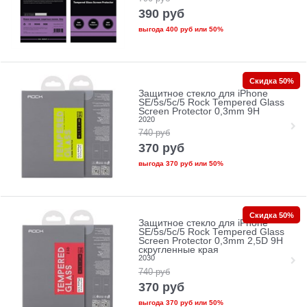
390
руб
выгода
400 руб
или
50%
Скидка 50%
Защитное стекло для iPhone
SE/5s/5с/5 Rock Tempered Glass
Screen Protector 0,3mm 9H
2020
740
руб
370
руб
выгода
370 руб
или
50%
Скидка 50%
Защитное стекло для iPhone
SE/5s/5с/5 Rock Tempered Glass
Screen Protector 0,3mm 2,5D 9H
скругленные края
2030
740
руб
370
руб
выгода
370 руб
или
50%