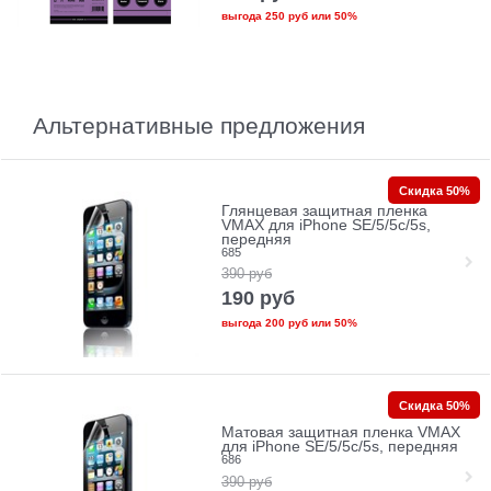
выгода
250 руб
или
50%
Альтернативные предложения
Скидка 50%
Глянцевая защитная пленка
VMAX для iPhone SE/5/5c/5s,
передняя
685
390
руб
190
руб
выгода
200 руб
или
50%
Скидка 50%
Матовая защитная пленка VMAX
для iPhone SE/5/5c/5s, передняя
686
390
руб