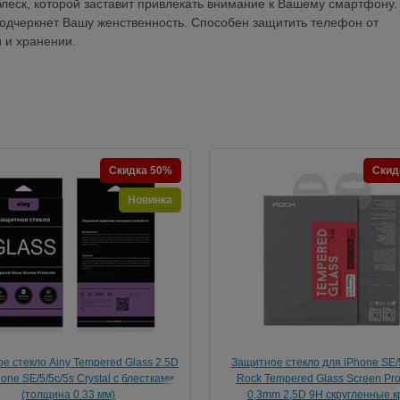
леск, которой заставит привлекать внимание к Вашему смартфону.
одчеркнет Вашу женственность. Способен защитить телефон от
 и хранении.
Скидка 50%
Скид
Новинка
е стекло Ainy Tempered Glass 2.5D
Защитное стекло для iPhone SE/5
one SE/5/5c/5s Crystal с блестками
Rock Tempered Glass Screen Pro
(толщина 0.33 мм)
0,3mm 2,5D 9H скругленные к