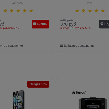
AF-A068
2030
б
740
руб
уб
370
руб
Купить
По
00 руб
или
50%
выгода
370 руб
или
50%
ить в сравнение
Добавить в сравнение
Скидка 50%