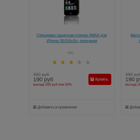
Глянцевая защитная пленка VMAX для
Мато
iPhone SE/5/5c/5s, передняя
685
390
руб
390
ру
190
руб
190
р
Купить
выгода
200 руб
или
50%
выгода
2
Добавить в сравнение
Добав