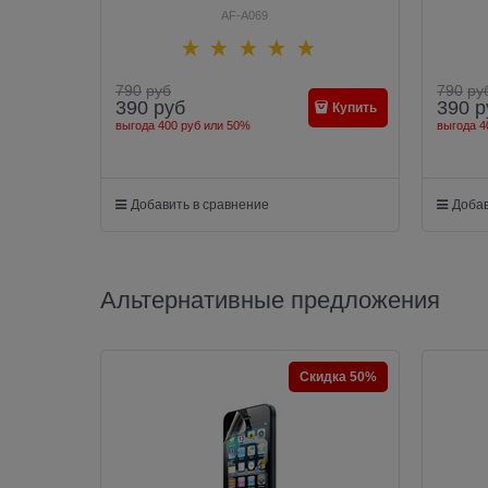
AF-A069
790
руб
790
ру
390
руб
390
р
Купить
выгода
400 руб
или
50%
выгода
4
Добавить в сравнение
Добав
Альтернативные предложения
Скидка 50%