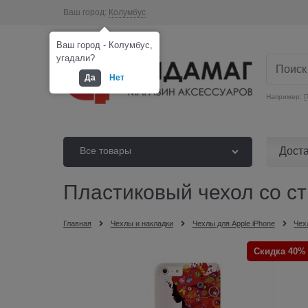
Ваш город:
Колумбус
Ваш город - Колумбус,
угадали?
Да
Нет
Например:
П
Дост
Все товары
Пластиковый чехол со стр
Главная
Чехлы и накладки
Чехлы для Apple iPhone
Чех
Скидка 40%