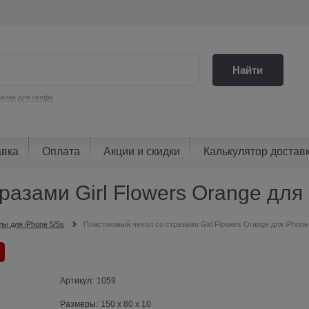
Найти
алка для селфи
авка
Оплата
Акции и скидки
Калькулятор достав
азами Girl Flowers Orange для 
лы для iPhone 5/5s
Пластиковый чехол со стразами Girl Flowers Orange для iPhone
Артикул:
1059
Размеры:
150 x 80 x 10