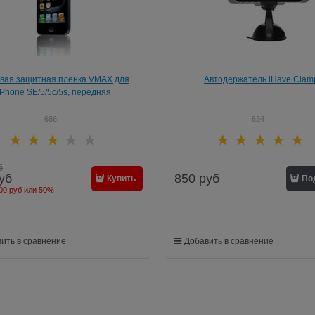
вая защитная пленка VMAX для
Автодержатель iHave Clam
iPhone SE/5/5c/5s, передняя
686
634
б
850
руб
уб
Купить
По
00 руб
или
50%
ить в сравнение
Добавить в сравнение