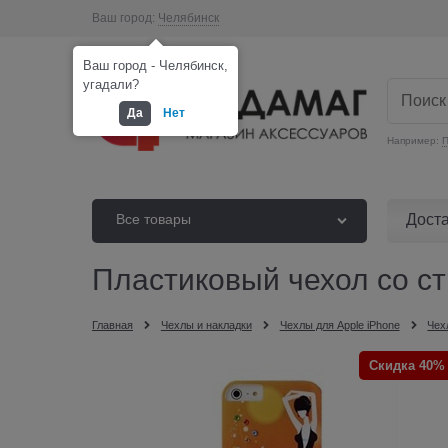
Ваш город:
Челябинск
Ваш город - Челябинск,
угадали?
Да
Нет
Например:
П
Дост
Все товары
Пластиковый чехол со стр
Главная
Чехлы и накладки
Чехлы для Apple iPhone
Чех
Скидка 40%