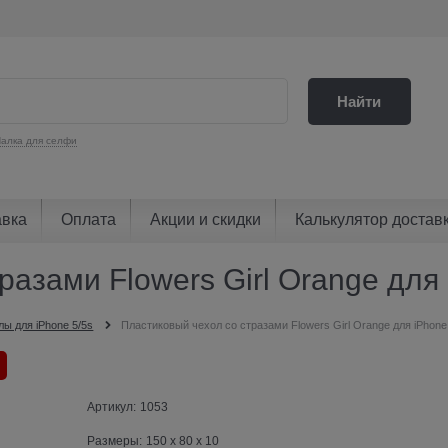
Найти
алка для селфи
авка
Оплата
Акции и скидки
Калькулятор достав
азами Flowers Girl Orange для 
лы для iPhone 5/5s
Пластиковый чехол со стразами Flowers Girl Orange для iPhone
Артикул:
1053
Размеры:
150 x 80 x 10