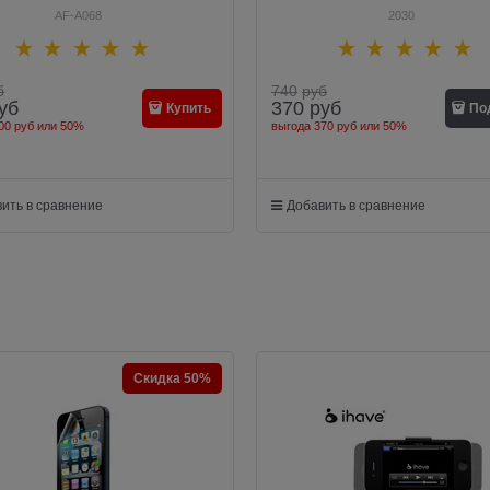
AF-A068
2030
б
740
руб
уб
370
руб
Купить
По
00 руб
или
50%
выгода
370 руб
или
50%
ить в сравнение
Добавить в сравнение
Скидка 50%