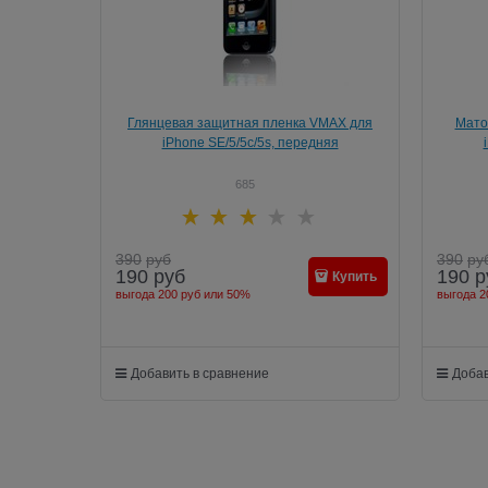
Глянцевая защитная пленка VMAX для
Мато
iPhone SE/5/5c/5s, передняя
685
390
руб
390
ру
190
руб
190
р
Купить
выгода
200 руб
или
50%
выгода
2
Добавить в сравнение
Добав