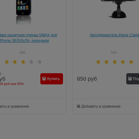
вая защитная пленка VMAX для
Автодержатель iHave Clam
iPhone SE/5/5c/5s, передняя
686
634
б
850
руб
уб
Купить
По
00 руб
или
50%
ить в сравнение
Добавить в сравнение