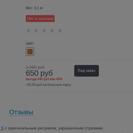
Вес:
0,1
кг.
Нет в наличии
Цвет
1 090
руб
650
руб
Под заказ
выгода
440 руб
или
40%
+32,50 руб на бонусную карту
Отзывы
 5
с оригинальным рисунком, украшенным стразами.