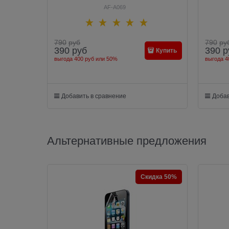
AF-A069
790
руб
790
ру
390
руб
390
р
Купить
выгода
400 руб
или
50%
выгода
4
Добавить в сравнение
Добав
Альтернативные предложения
Скидка 50%