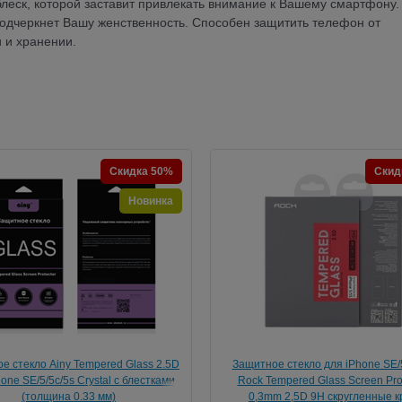
леск, которой заставит привлекать внимание к Вашему смартфону.
одчеркнет Вашу женственность. Способен защитить телефон от
 и хранении.
Скидка 50%
Скид
Новинка
е стекло Ainy Tempered Glass 2.5D
Защитное стекло для iPhone SE/5
one SE/5/5c/5s Crystal с блестками
Rock Tempered Glass Screen Pro
(толщина 0.33 мм)
0,3mm 2,5D 9H скругленные к