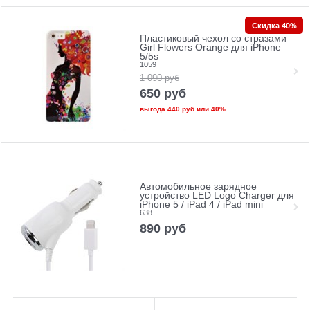
Скидка 40%
Пластиковый чехол со стразами
Girl Flowers Orange для iPhone
5/5s
1059
1 090
руб
650
руб
выгода
440 руб
или
40%
Автомобильное зарядное
устройство LED Logo Charger для
iPhone 5 / iPad 4 / iPad mini
638
890
руб