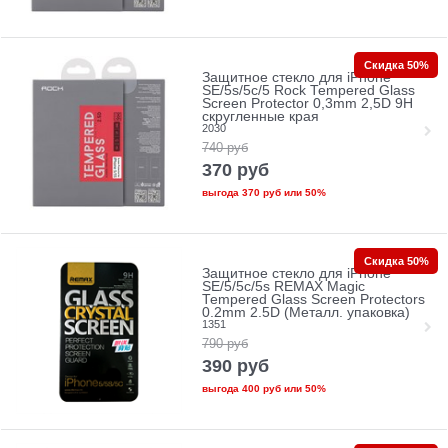
Скидка 50%
Защитное стекло для iPhone
SE/5s/5с/5 Rock Tempered Glass
Screen Protector 0,3mm 2,5D 9H
скругленные края
2030
740
руб
370
руб
выгода
370 руб
или
50%
Скидка 50%
Защитное стекло для iPhone
SE/5/5c/5s REMAX Magic
Tempered Glass Screen Protectors
0.2mm 2.5D (Металл. упаковка)
1351
790
руб
390
руб
выгода
400 руб
или
50%