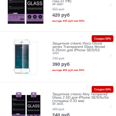
глаз от УФ)
AF-A067
850
руб
420
руб
выгода
430 руб
или
50%
Скидка 50%
Защитное стекло Hoco Ghost
series Transparent Glass filmset
0.25mm для iPhone SE/5/5S
1414
790
руб
390
руб
выгода
400 руб
или
50%
Скидка 50%
Защитное стекло Ainy Tempered
Glass 2.5D для iPhone SE/5/5c/5s
(толщина 0.33 мм)
AF-A041
490
руб
240
руб