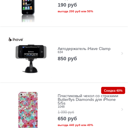
190
руб
выгода
200 руб
или
50%
Автодержатель iHave Clamp
634
850
руб
Скидка 40%
Пластиковый чехол со стразами
Butterflys Diamonds для iPhone
5/5s
1048
1 090
руб
650
руб
выгода
440 руб
или
40%