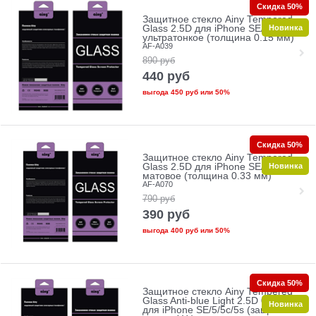
Скидка 50%
Защитное стекло Ainy Tempered
Новинка
Glass 2.5D для iPhone SE/5/5c/5s
ультратонкое (толщина 0.15 мм)
AF-A039
890
руб
440
руб
выгода
450 руб
или
50%
Скидка 50%
Защитное стекло Ainy Tempered
Новинка
Glass 2.5D для iPhone SE/5/5c/5s
матовое (толщина 0.33 мм)
AF-A070
790
руб
390
руб
выгода
400 руб
или
50%
Скидка 50%
Защитное стекло Ainy Tempered
Glass Anti-blue Light 2.5D 0.33mm
Новинка
для iPhone SE/5/5c/5s (защита