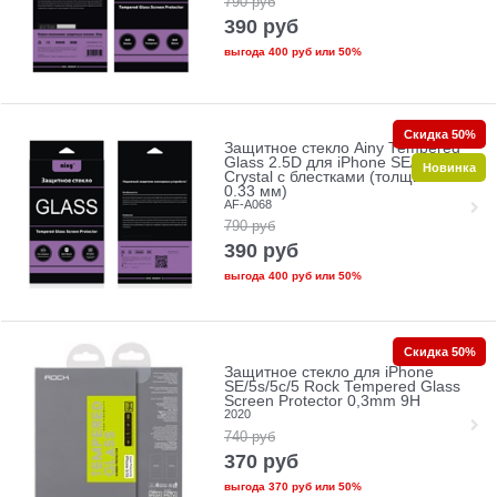
790
руб
390
руб
выгода
400 руб
или
50%
Скидка 50%
Защитное стекло Ainy Tempered
Glass 2.5D для iPhone SE/5/5c/5s
Новинка
Crystal с блестками (толщина
0.33 мм)
AF-A068
790
руб
390
руб
выгода
400 руб
или
50%
Скидка 50%
Защитное стекло для iPhone
SE/5s/5с/5 Rock Tempered Glass
Screen Protector 0,3mm 9H
2020
740
руб
370
руб
выгода
370 руб
или
50%