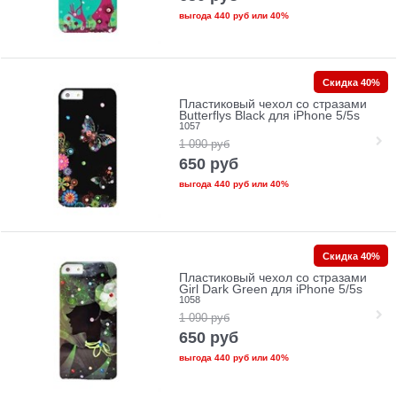
выгода
440 руб
или
40%
Скидка 40%
Пластиковый чехол со стразами
Butterflys Black для iPhone 5/5s
1057
1 090
руб
650
руб
выгода
440 руб
или
40%
Скидка 40%
Пластиковый чехол со стразами
Girl Dark Green для iPhone 5/5s
1058
1 090
руб
650
руб
выгода
440 руб
или
40%