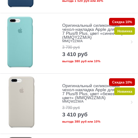
выгода
1 520 руб
или
40%
Скидка 10%
Оригинальный силиконовый
чехол-накладка Apple для iPhone
Новинка
7 Plus/8 Plus, цвет «синее море»
(MMQY2ZM/A)
MMQY2ZM/A
3 790
руб
3 410
руб
выгода
380 руб
или
10%
Скидка 10%
Оригинальный силиконовый
чехол-накладка Apple для iPhone
Новинка
7 Plus/8 Plus, цвет «бежевый
цвет» (MMQW2ZM/A)
MMQW2ZM/A
3 790
руб
3 410
руб
выгода
380 руб
или
10%