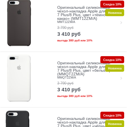
Скидка 10%
Оригинальный силиконовый
чехол-накладка Apple для iPhone
Новинка
7 Plus/8 Plus, цвет «тёмное
какао» (MMT12ZM/A)
MMT12ZM/A
3 790
руб
3 410
руб
выгода
380 руб
или
10%
Скидка 10%
Оригинальный силиконовый
чехол-накладка Apple для iPhone
Новинка
7 Plus/8 Plus, цвет «белый цвет»
(MMQT2ZM/A)
MMQT2ZM/A
3 790
руб
3 410
руб
выгода
380 руб
или
10%
Скидка 10%
Оригинальный силиконовый
чехол-накладка Apple для iPhone
Новинка
7 Plus/8 Plus, цвет «чёрный цвет»