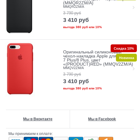
(MMQR2ZM/A)
MMQR2ZM/A
3 790
руб
3 410
руб
выгода
380 руб
или
10%
Скидка 10%
Оригинальный силиконовый
чехол-накладка Apple для iPhone
Новинка
7 Plus/8 Plus, цвет
«(PRODUCT)RED» (MMQV2ZM/A)
MMQV2ZM/A
3 790
руб
3 410
руб
выгода
380 руб
или
10%
Мы в Вконтакте
Мы в Facebook
Мы принимаем к оплате: