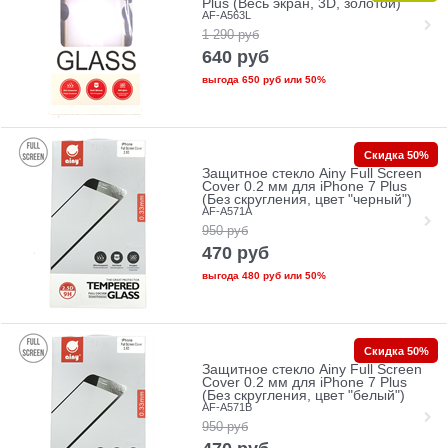
Plus (Весь экран, 3D, золотой)
AF-A563L
1 290
руб
640
руб
выгода
650 руб
или
50%
Скидка 50%
Защитное стекло Ainy Full Screen
Cover 0.2 мм для iPhone 7 Plus
(Без скругления, цвет "черный")
AF-A571A
950
руб
470
руб
выгода
480 руб
или
50%
Скидка 50%
Защитное стекло Ainy Full Screen
Cover 0.2 мм для iPhone 7 Plus
(Без скругления, цвет "белый")
AF-A571B
950
руб