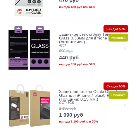
470
руб
выгода
480 руб
или
50%
Скидка 50%
Защитное стекло Ainy Tempered
Новинка
Glass 0.33мм для iPhone 7/8 Plus
(Анти-шпион)
4767
890
руб
440
руб
выгода
450 руб
или
50%
Скидка 50%
Защитное стекло Ozaki O!coat U-
Новинка
Glaz для iPhone 7 plus/8 Plus
(Толщина: 0.15 мм.)
OC748GS
2 190
руб
1 090
руб
выгода
1 100 руб
или
50%