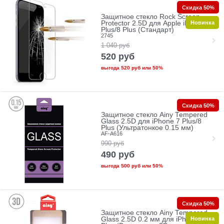
Скидка 50%
Защитное стекло Rock Screen
Новинка
Protector 2.5D для Apple iPhone 7
Plus/8 Plus (Стандарт)
2745
1 040
руб
520
руб
выгода
520 руб
или
50%
Скидка 50%
Защитное стекло Ainy Tempered
Glass 2.5D для iPhone 7 Plus/8
Plus (Ультратонкое 0.15 мм)
AF-A616
990
руб
490
руб
выгода
500 руб
или
50%
Скидка 50%
Защитное стекло Ainy Tempered
Новинка
Glass 2.5D 0.2 мм для iPhone 7