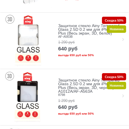
Скидка 50%
Защитное стекло Ainy Tempered
Новинка
Glass 2.5D 0.2 мм для iPhone 7
Plus (Весь экран, 3D, белое)
AF-A563B
1 290
руб
640
руб
выгода
650 руб
или
50%
Скидка 50%
Защитное стекло Ainy Tempered
Glass 2.5D 0.2 мм для iPhone 7
Новинка
Plus (Весь экран, 3D, черное) AF-
A1012A/AF-A563A
8798
1 290
руб
640
руб
выгода
650 руб
или
50%