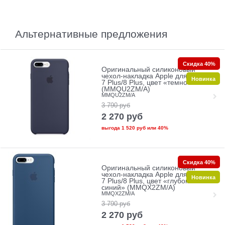
Альтернативные предложения
Скидка 40%
Оригинальный силиконовый
чехол-накладка Apple для iPhone
Новинка
7 Plus/8 Plus, цвет «темно-синий»
(MMQU2ZM/A)
MMQU2ZM/A
3 790
руб
2 270
руб
выгода
1 520 руб
или
40%
Скидка 40%
Оригинальный силиконовый
чехол-накладка Apple для iPhone
Новинка
7 Plus/8 Plus, цвет «глубокий-
синий» (MMQX2ZM/A)
MMQX2ZM/A
3 790
руб
2 270
руб