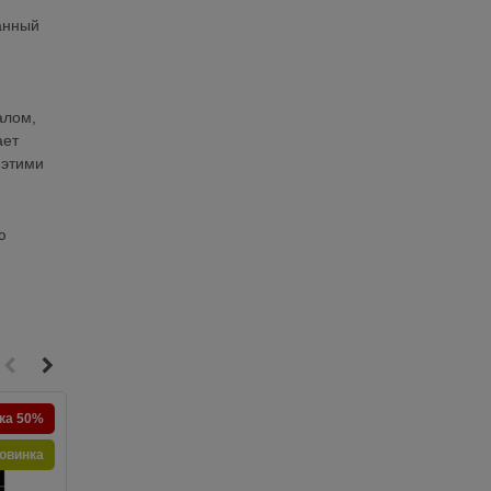
анный
алом,
ает
 этими
ю
ка 50%
Скидка 50%
овинка
Новинка