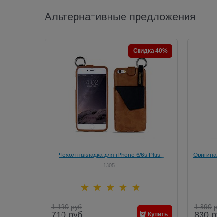
Альтернативные предложения
Скидка 40%
Чехол-накладка для iPhone 6/6s Plus+
Оригина
Remax Leather K-Cool Series
0
1305
1 190
руб
1 390
710
руб
830
р
Купить