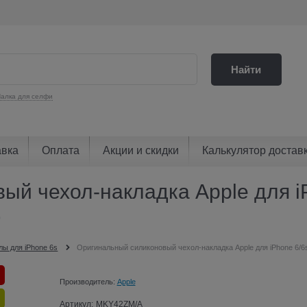
Найти
алка для селфи
авка
Оплата
Акции и скидки
Калькулятор достав
й чехол-накладка Apple для iP
)
лы для iPhone 6s
Оригинальный силиконовый чехол-накладка Apple для iPhone 6/
Производитель:
Apple
Артикул:
MKY42ZM/A