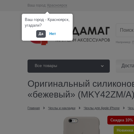
Ваш город:
Красноярск
Ваш город - Красноярск,
угадали?
Да
Нет
Например:
П
Дост
Все товары
Оригинальный силиконовы
«бежевый» (MKY42ZM/A
Главная
Чехлы и накладки
Чехлы для Apple iPhone
Чех
Скидка 10%
Новинка