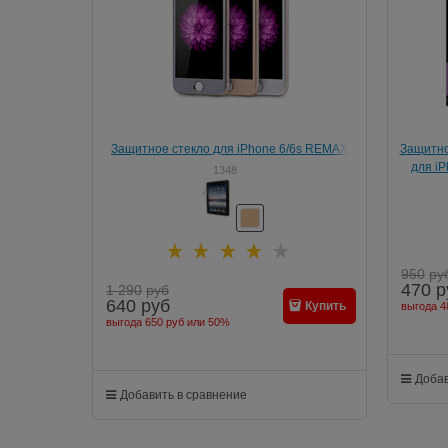
Защитное стекло для iPhone 6/6s REMAX
Защитно
Helmet Tempered Glass Protector
для iP
1348
950
ру
470
р
1 290
руб
640
руб
Купить
выгода
4
выгода
650 руб
или
50%
Добав
Добавить в сравнение