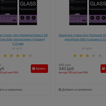
е стекло: Ainy Tempered Glass 2.5D
Защитное стекло Ainy Tempered Gl
hone 6/6s ультратонкое (толщина
для iPhone 6/6s (толщина 0.33
0.15 мм)
AF-A072
AF-A094
б
680
руб
уб
340
руб
Купить
80 руб
или
50%
выгода
340 руб
или
50%
ить в сравнение
Добавить в сравнение