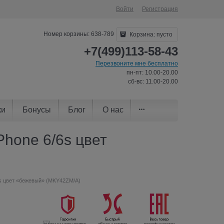
Войти
Регистрация
Номер корзины: 638-789
Корзина:
пусто
+7(499)113-58-43
Перезвоните мне бесплатно
пн-пт: 10.00-20.00
сб-вс: 11.00-20.00
ки
Бонусы
Блог
О нас
hone 6/6s цвет
6s цвет «бежевый» (MKY42ZM/A)