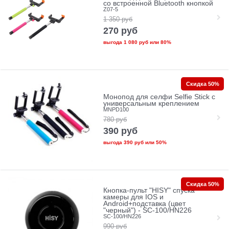
cо встроенной Bluetooth кнопкой
Z07-5
1 350
руб
270
руб
выгода
1 080 руб
или
80%
Скидка 50%
Монопод для селфи Selfie Stick с
универсальным креплением
MNPD100
780
руб
390
руб
выгода
390 руб
или
50%
Скидка 50%
Кнопка-пульт "HISY" спуска
камеры для IOS и
Android+подставка (цвет
"черный") - SC-100/HN226
SC-100/HN226
990
руб