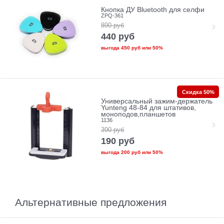
Кнопка ДУ Bluetooth для селфи
ZPQ-361
890
руб
440
руб
выгода
450 руб
или
50%
Скидка 50%
Универсальный зажим-держатель
Yunteng 48-84 для штативов,
моноподов,планшетов
1136
390
руб
190
руб
выгода
200 руб
или
50%
Альтернативные предложения