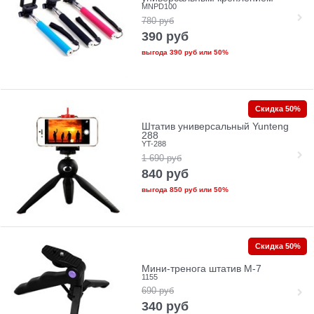
MNPD100
780
руб
390
руб
выгода
390 руб
или
50%
Скидка 50%
Штатив универсальный Yunteng
288
YT-288
1 690
руб
840
руб
выгода
850 руб
или
50%
Скидка 50%
Мини-тренога штатив M-7
1155
690
руб
340
руб