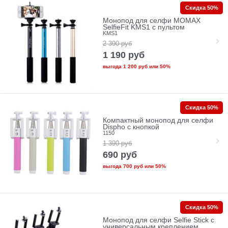
Скидка 50%
Монопод для селфи MOMAX
SelfieFit KMS1 с пультом
KMS1
2 390
руб
1 190
руб
выгода
1 200 руб
или
50%
Скидка 50%
Компактный монопод для селфи
Dispho с кнопкой
1150
1 390
руб
690
руб
выгода
700 руб
или
50%
Скидка 50%
Монопод для селфи Selfie Stick с
универсальным креплением