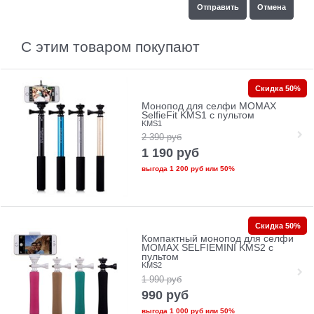
С этим товаром покупают
Скидка 50%
Монопод для селфи MOMAX
SelfieFit KMS1 с пультом
KMS1
2 390
руб
1 190
руб
выгода
1 200 руб
или
50%
Скидка 50%
Компактный монопод для селфи
MOMAX SELFIEMINI KMS2 с
пультом
KMS2
1 990
руб
990
руб
выгода
1 000 руб
или
50%