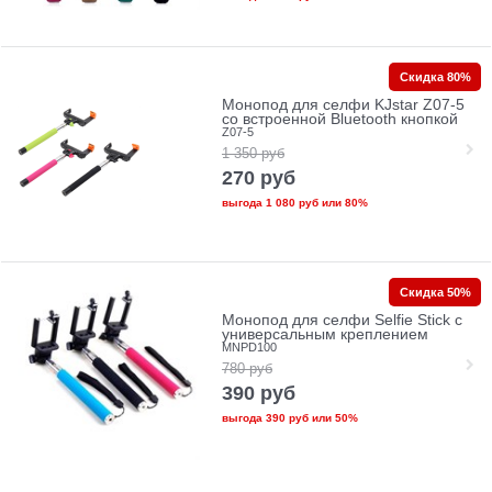
Скидка 80%
Монопод для селфи KJstar Z07-5
cо встроенной Bluetooth кнопкой
Z07-5
1 350
руб
270
руб
выгода
1 080 руб
или
80%
Скидка 50%
Монопод для селфи Selfie Stick с
универсальным креплением
MNPD100
780
руб
390
руб
выгода
390 руб
или
50%