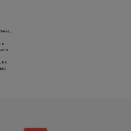
етеныш
ете
ьных,
, на
ько