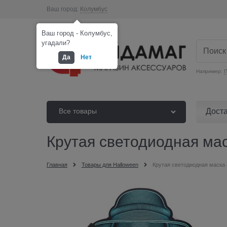
Ваш город:
Колумбус
Ваш город - Колумбус,
угадали?
Да
Нет
Например:
П
Дост
Все товары
Крутая светодиодная ма
Главная
Товары для Halloween
Крутая светодиодная маска