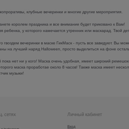
, копроративы, клубные вечеринки и многие другие мероприятия.
!
нете королем праздника и все внимание будет приковано к Вам!
для ребенка, у которого намечается утренник или маскарад. Твой д
о гвоздем вечеринки в маске ГикМаск - пусть все завидуют. Вы мож
ваны на лучший наряд Halloween, просто выделиться на фоне остал
пока нет ни у кого! Маска очень удобная, имеет широкий ремешок
орого маска проработае около 8 часов! Также маска имеет нескол
тчик музыки!
ц. сетях
Личный кабинет
Вход