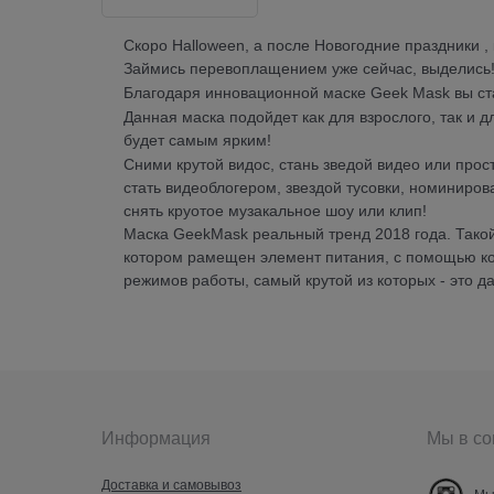
Скоро Halloween, а после Новогодние праздники 
Займись перевоплащением уже сейчас, выделись
Благодаря инновационной маске Geek Mask вы ста
Данная маска подойдет как для взрослого, так и 
будет самым ярким!
Сними крутой видос, стань зведой видео или прост
стать видеоблогером, звездой тусовки, номиниро
снять круотое музакальное шоу или клип!
Маска GeekMask реальный тренд 2018 года. Такой 
котором рамещен элемент питания, с помощью кот
режимов работы, самый крутой из которых - это да
Информация
Мы в со
Доставка и самовывоз