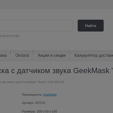
Найти
алка для селфи
авка
Оплата
Акции и скидки
Калькулятор достав
ска с датчиком звука GeekMask
 с датчиком звука GeekMask "Vegas" (GM-VEGAS)
Производитель:
GeekMask
Артикул:
4570-0
Размеры:
100 x 50 x 100