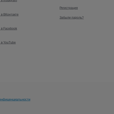
 в Instagram
Регистрация
 в ВКонтакте
Забыли пароль?
 в Facebook
 в YouTube
онфиценциальности