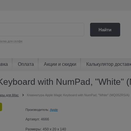
Найти
алка для селфи
авка
Оплата
Акции и скидки
Калькулятор достав
Keyboard with NumPad, "White"
ары для iMac
Клавиатура Apple Magic Keyboard with NumPad, "White" (MQ052RS/A)
Производитель:
Apple
Артикул:
4666
Размеры:
450 x 20 x 140