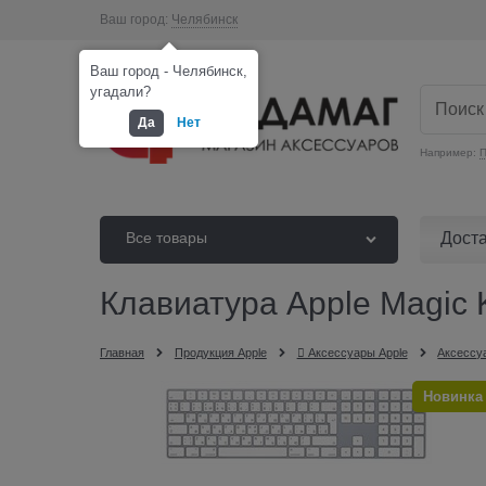
Ваш город:
Челябинск
Ваш город - Челябинск,
угадали?
Да
Нет
Например:
П
Дост
Все товары
Клавиатура Apple Magic 
Главная
Продукция Apple
 Аксессуары Apple
Аксессу
Новинка