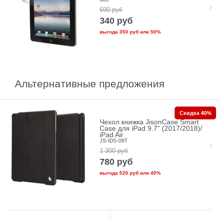
690
руб
340
руб
выгода
350 руб
или
50%
Альтернативные предложения
Скидка 40%
Чехол книжка JisonCase Smart
Case для iPad 9.7" (2017/2018)/
iPad Air
JS-ID5-09T
1 300
руб
780
руб
выгода
520 руб
или
40%