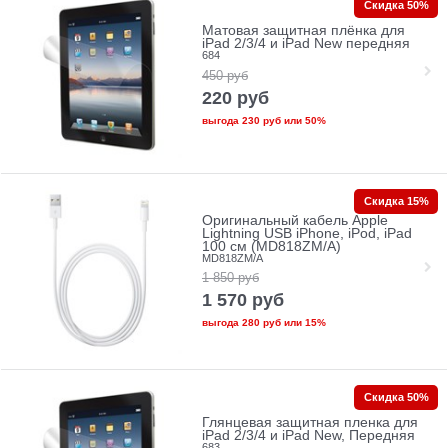
Скидка 50%
Матовая защитная плёнка для
iPad 2/3/4 и iPad New передняя
684
450
руб
220
руб
выгода
230 руб
или
50%
Скидка 15%
Оригинальный кабель Apple
Lightning USB iPhone, iPod, iPad
100 см (MD818ZM/A)
MD818ZM/A
1 850
руб
1 570
руб
выгода
280 руб
или
15%
Скидка 50%
Глянцевая защитная пленка для
iPad 2/3/4 и iPad New, Передняя
683