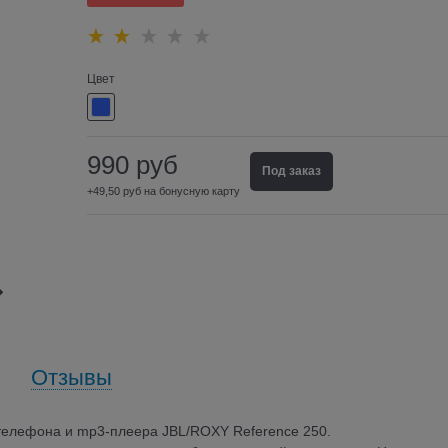
Цвет
990
руб
Под заказ
+49,50 руб на бонусную карту
Отзывы
телефона и mp3-плеера JBL/ROXY Reference 250.