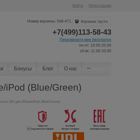
Войти
Регистрация
Номер корзины: 548-471
Корзина:
пусто
+7(499)113-58-43
Перезвоните мне бесплатно
пн-пт: 10.00-20.00
сб-вс: 11.00-20.00
ки
Бонусы
Блог
О нас
/iPod (Blue/Green)
nce 250 для iPhone/iPod (Blue/Green)
