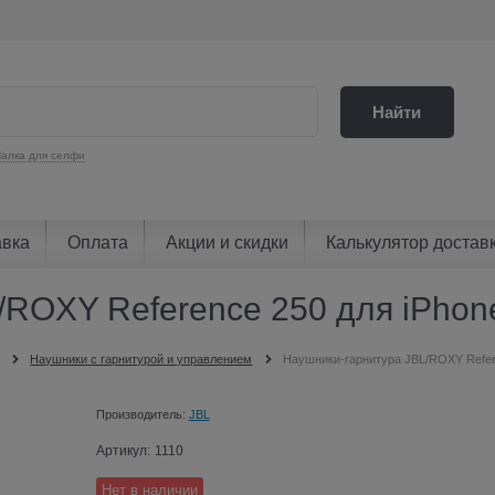
Найти
алка для селфи
авка
Оплата
Акции и скидки
Калькулятор достав
ROXY Reference 250 для iPhone
Наушники с гарнитурой и управлением
Наушники-гарнитура JBL/ROXY Refere
Производитель:
JBL
Артикул:
1110
Нет в наличии