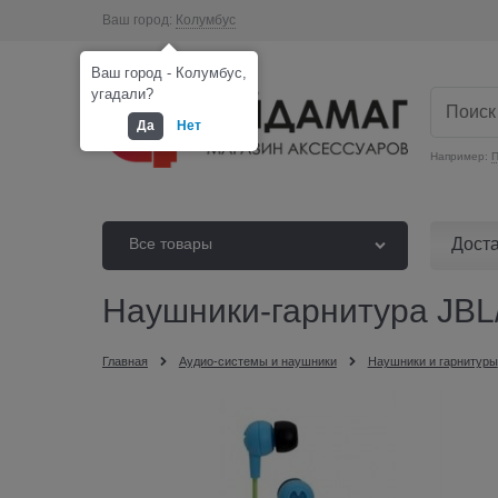
Ваш город:
Колумбус
Ваш город - Колумбус,
угадали?
Да
Нет
Например:
П
Дост
Все товары
Наушники-гарнитура JBL/
Главная
Аудио-системы и наушники
Наушники и гарнитуры