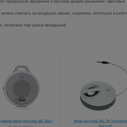
ерет прекрасным звучанием и броским дизайн-решением. Цветовые
можно отвечать на входящие звонки, например, используя в работ
и, несколько пар ушных вкладышей.
тивная Мини-Акустика JBL Micro
Мини-акустика JBL On Tour Micro
Wireless White
(Белый)
JBLMICROWWHT