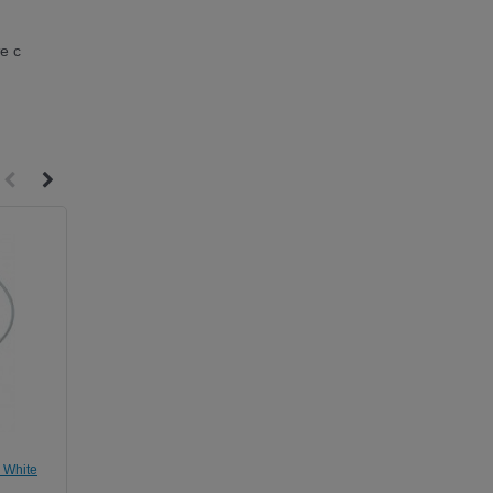
е с
 White
Наушники-гарнитура JBL/ROXY Reference
250 для iPhone/iPod (Orange/Pink)