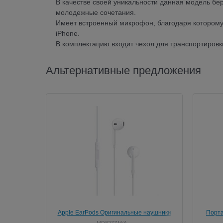
В качестве своей уникальности данная модель б
молодежные сочетания.
Имеет встроенный микрофон, благодаря которому 
iPhone.
В комплектацию входит чехол для транспортировк
Альтернативные предложения
Apple EarPods Оригинальные наушники
Порта
MD827ZM/A для iPhone/iPod/iPad
MD827ZM/A