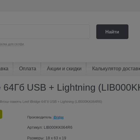
Найти
алка для селфи
авка
Оплата
Акции и скидки
Калькулятор достав
e 64Гб USB + Lightning (LIB000
Флэш-память Leef iBridge 64Гб USB + Lightning (LIB000KK064R6)
Производитель:
iBridge
Артикул:
LIB000KK064R6
Размеры:
18 x 63 x 19