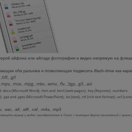
камерой айфона или айпэда фотографии и видео напрямую на флешк
ающая оба разъема и позволяющая подвесить iflash-drive как кара
 .tiff, .gif
mpv, .mov, .mpg, .mkv, .wmv, .flv, .3gp, .gif, .avi
 .docx (Microsoft Word); .htm and .html (web pages); .key (Keynote); .numbers
pt and .pptx (Microsoft PowerPoint); .txt (text); .rtf (rich text format); .vcf (cont
, .aac, .aif, .aiff, .caf, .m4a, .mp3
мещать музыку и видео, приобретенные в iTunes, с помощью других приложений с целью