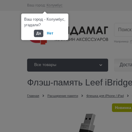
Ваш город:
Колумбус
Ваш город - Колумбус,
угадали?
Да
Нет
Например:
П
Дост
Все товары
Флэш-память Leef iBridg
Главная
Расширение памяти
Флешка для iPhone / iPad
Новинка