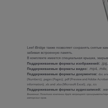
Leef iBridge также позволяет сохранять снятые 
забивая встроенную память.
В комплекте имеется специальная крышка, закрыв
.jpg,
Поддерживаемые форматы изображений:
.mp4, .m4v, .
Поддерживаемые форматы видео:
Поддерживаемые форматы документов:
doc and
(Numbers); .pages (Pages); .pdf (Preview and Adobe Acrobat); .p
information); .xls and .xlsx (Microsoft Excel); .zip; .ics
Поддерживаемые форматы аудиозаписей:
.wav
Внимание: Политика компании Apple запрещает проигрывать/пере
авторских прав.