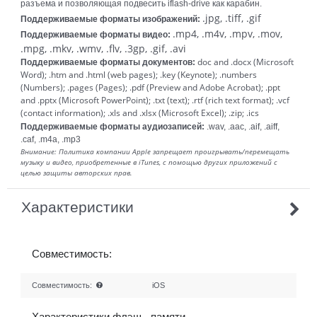
разъема и позволяющая подвесить iflash-drive как карабин.
.jpg, .tiff, .gif
Поддерживаемые форматы изображений:
.mp4, .m4v, .mpv, .mov,
Поддерживаемые форматы видео:
.mpg, .mkv, .wmv, .flv, .3gp, .gif, .avi
doc and .docx (Microsoft
Поддерживаемые форматы документов:
Word); .htm and .html (web pages); .key (Keynote); .numbers
(Numbers); .pages (Pages); .pdf (Preview and Adobe Acrobat); .ppt
and .pptx (Microsoft PowerPoint); .txt (text); .rtf (rich text format); .vcf
(contact information); .xls and .xlsx (Microsoft Excel); .zip; .ics
Поддерживаемые форматы аудиозаписей:
.wav, .aac, .aif, .aiff,
.caf, .m4a, .mp3
Внимание: Политика компании Apple запрещает проигрывать/перемещать
музыку и видео, приобретенные в iTunes, с помощью других приложений с
целью защиты авторских прав.
Характеристики
Совместимость:
Совместимость:
iOS
Характеристики флэш - памяти