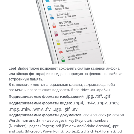
Leef iBridge также позволяет сохранять снятые камерой айфона
или айпэда фотографии и видео напрямую на флешке, не забивая
встроенную память.
В комплекте имеется специальная крышка, закрывающая оба
разъема и позволяющая подвесить iflash-drive как карабин.
.jpg, .tiff, .gif
Поддерживаемые форматы изображений:
.mp4, .m4v, .mpv, .mov,
Поддерживаемые форматы видео:
.mpg, .mkv, .wmv, .flv, .3gp, .gif, .avi
doc and .docx (Microsoft
Поддерживаемые форматы документов:
Word); .htm and .html (web pages); .key (Keynote); .numbers
(Numbers); .pages (Pages); .pdf (Preview and Adobe Acrobat); .ppt
and .pptx (Microsoft PowerPoint); .txt (text); .rtf (rich text format); .vcf