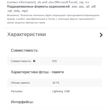
(contact information); .xls and .xlsx (Microsoft Excel); .zip; .ics
Поддерживаемые форматы аудиозаписей:
.wav, .aac, .aif, .aiff,
.caf, .m4a, .mp3
Внимание: Политика компании Apple запрещает проигрывать/перемещать
музыку и видео, приобретенные в iTunes, с помощью других приложений с
целью защиты авторских прав.
Характеристики
Совместимость:
Совместимость:
iOS
Характеристики флэш - памяти
Объем памяти:
16 Гб.
Разъемы:
Lightning, USB
Интерфейсы: