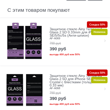
С этим товаром покупают
Скидка 50%
Защитное стекло Ainy Tempered
Новинка
Glass 2.5D 0.33mm для iPhone
SE/5/5c/5s (Анти-шпион)
AF-A069
790
руб
390
руб
выгода
400 руб
или
50%
Скидка 50%
Защитное стекло Ainy Tempered
Glass 2.5D для iPhone SE/5/5c/5s
Новинка
Crystal с блестками (толщина
0.33 мм)
AF-A068
790
руб
390
руб
выгода
400 руб
или
50%