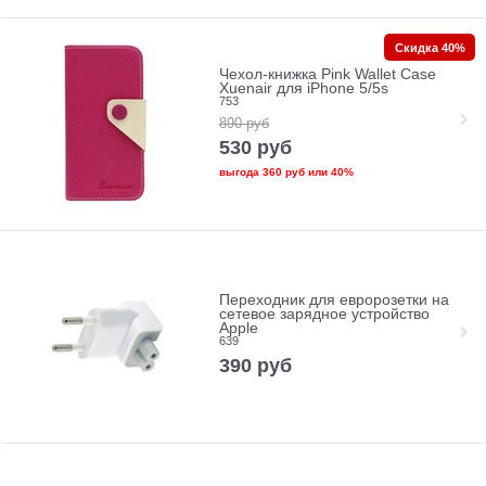
Скидка 40%
Чехол-книжка Pink Wallet Case
Xuenair для iPhone 5/5s
753
890
руб
530
руб
выгода
360 руб
или
40%
Переходник для евророзетки на
сетевое зарядное устройство
Apple
639
390
руб