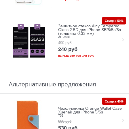
Скидка 50%
Защитное стекло Ainy Tempered
Glass 2.5D для iPhone SE/5/5c/5s
(толщина 0.33 мм)
AF-A041
490
руб
240
руб
выгода
250 руб
или
50%
Альтернативные предложения
Скидка 40%
Чехол-книжка Orange Wallet Case
Xuenair для iPhone 5/5s
732
890
руб
530
руб