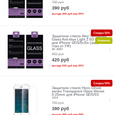
790
руб
390
руб
выгода
400 руб
или
50%
Скидка 50%
Защитное стекло Ainy Tempered
Glass Anti-blue Light 2.5D 0.33mm
Новинка
для iPhone SE/5/5c/5s (защита
глаз от УФ)
AF-A067
850
руб
420
руб
выгода
430 руб
или
50%
Скидка 50%
Защитное стекло Hoco Ghost
series Transparent Glass filmset
0.25mm для iPhone SE/5/5S
1414
790
руб
390
руб
выгода
400 руб
или
50%