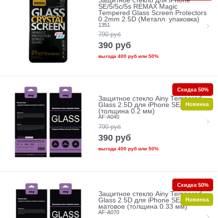
Защитное стекло для iPhone
SE/5/5c/5s REMAX Magic
Tempered Glass Screen Protectors
0.2mm 2.5D (Металл. упаковка)
1351
790
руб
390
руб
выгода
400 руб
или
50%
Скидка 50%
Защитное стекло Ainy Tempered
Новинка
Glass 2.5D для iPhone SE/5/5c/5s
(толщина 0.2 мм)
AF-A040
790
руб
390
руб
выгода
400 руб
или
50%
Скидка 50%
Защитное стекло Ainy Tempered
Новинка
Glass 2.5D для iPhone SE/5/5c/5s
матовое (толщина 0.33 мм)
AF-A070