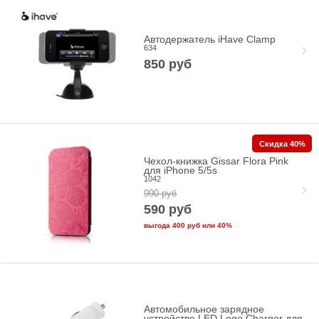
Автодержатель iHave Clamp
634
850
руб
Скидка 40%
Чехол-книжка Gissar Flora Pink
для iPhone 5/5s
1042
990
руб
590
руб
выгода
400 руб
или
40%
Автомобильное зарядное
устройство LED Logo Charger для