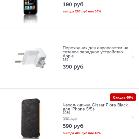
190
руб
выгода
200 руб
или
50%
Переходник для евророзетки на
сетевое зарядное устройство
Apple
639
390
руб
Скидка 40%
Чехол-книжка Gissar Flora Black
для iPhone 5/5s
1039
990
руб
590
руб
выгода
400 руб
или
40%