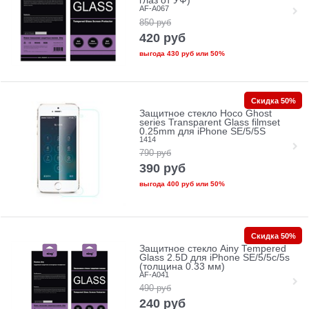
глаз от УФ)
AF-A067
850
руб
420
руб
выгода
430 руб
или
50%
Скидка 50%
Защитное стекло Hoco Ghost
series Transparent Glass filmset
0.25mm для iPhone SE/5/5S
1414
790
руб
390
руб
выгода
400 руб
или
50%
Скидка 50%
Защитное стекло Ainy Tempered
Glass 2.5D для iPhone SE/5/5c/5s
(толщина 0.33 мм)
AF-A041
490
руб
240
руб