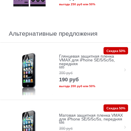
выгода
250 руб
или
50%
Альтернативные предложения
Скидка 50%
Глянцевая защитная пленка
VMAX для iPhone SE/5/5c/5s,
передняя
685
390
руб
190
руб
выгода
200 руб
или
50%
Скидка 50%
Матовая защитная пленка VMAX
для iPhone SE/5/5c/5s, передняя
686
390
руб