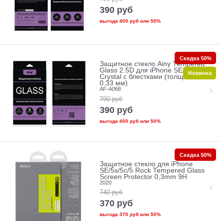
390
руб
выгода
400 руб
или
50%
Скидка 50%
Защитное стекло Ainy Tempered
Glass 2.5D для iPhone SE/5/5c/5s
Новинка
Crystal с блестками (толщина
0.33 мм)
AF-A068
790
руб
390
руб
выгода
400 руб
или
50%
Скидка 50%
Защитное стекло для iPhone
SE/5s/5с/5 Rock Tempered Glass
Screen Protector 0,3mm 9H
2020
740
руб
370
руб
выгода
370 руб
или
50%