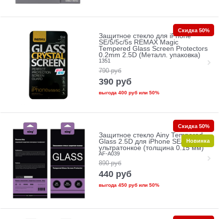
Скидка 50%
Защитное стекло для iPhone
SE/5/5c/5s REMAX Magic
Tempered Glass Screen Protectors
0.2mm 2.5D (Металл. упаковка)
1351
790
руб
390
руб
выгода
400 руб
или
50%
Скидка 50%
Защитное стекло Ainy Tempered
Новинка
Glass 2.5D для iPhone SE/5/5c/5s
ультратонкое (толщина 0.15 мм)
AF-A039
890
руб
440
руб
выгода
450 руб
или
50%