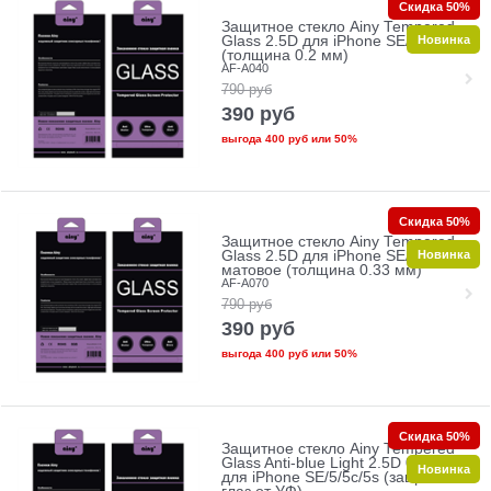
Скидка 50%
Защитное стекло Ainy Tempered
Новинка
Glass 2.5D для iPhone SE/5/5c/5s
(толщина 0.2 мм)
AF-A040
790
руб
390
руб
выгода
400 руб
или
50%
Скидка 50%
Защитное стекло Ainy Tempered
Новинка
Glass 2.5D для iPhone SE/5/5c/5s
матовое (толщина 0.33 мм)
AF-A070
790
руб
390
руб
выгода
400 руб
или
50%
Скидка 50%
Защитное стекло Ainy Tempered
Glass Anti-blue Light 2.5D 0.33mm
Новинка
для iPhone SE/5/5c/5s (защита