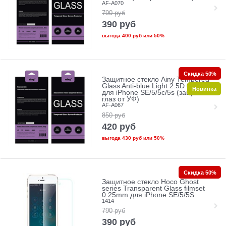
AF-A070
790
руб
390
руб
выгода
400 руб
или
50%
Скидка 50%
Защитное стекло Ainy Tempered
Glass Anti-blue Light 2.5D 0.33mm
Новинка
для iPhone SE/5/5c/5s (защита
глаз от УФ)
AF-A067
850
руб
420
руб
выгода
430 руб
или
50%
Скидка 50%
Защитное стекло Hoco Ghost
series Transparent Glass filmset
0.25mm для iPhone SE/5/5S
1414
790
руб
390
руб