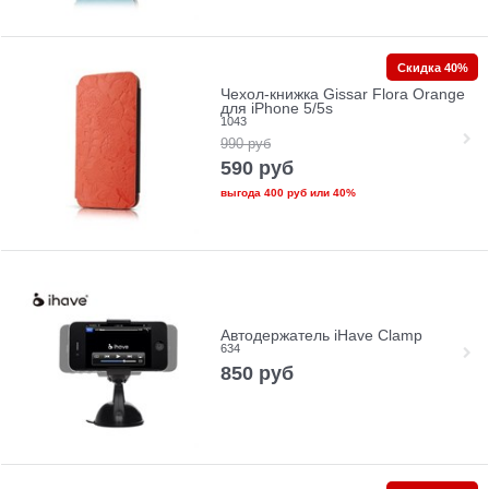
Скидка 40%
Чехол-книжка Gissar Flora Orange
для iPhone 5/5s
1043
990
руб
590
руб
выгода
400 руб
или
40%
Автодержатель iHave Clamp
634
850
руб