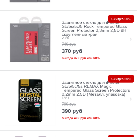
Скидка 50%
Защитное стекло для iPhone
SE/5s/5с/5 Rock Tempered Glass
Screen Protector 0,3mm 2,5D 9H
скругленные края
2030
740
руб
370
руб
выгода
370 руб
или
50%
Скидка 50%
Защитное стекло для iPhone
SE/5/5c/5s REMAX Magic
Tempered Glass Screen Protectors
0.2mm 2.5D (Металл. упаковка)
1351
790
руб
390
руб
выгода
400 руб
или
50%