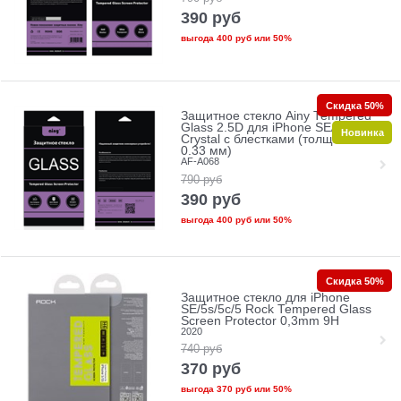
390
руб
выгода
400 руб
или
50%
Скидка 50%
Защитное стекло Ainy Tempered
Glass 2.5D для iPhone SE/5/5c/5s
Новинка
Crystal с блестками (толщина
0.33 мм)
AF-A068
790
руб
390
руб
выгода
400 руб
или
50%
Скидка 50%
Защитное стекло для iPhone
SE/5s/5с/5 Rock Tempered Glass
Screen Protector 0,3mm 9H
2020
740
руб
370
руб
выгода
370 руб
или
50%