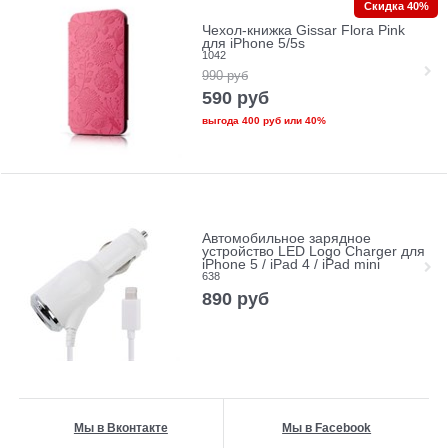
Скидка 40%
Чехол-книжка Gissar Flora Pink
для iPhone 5/5s
1042
990
руб
590
руб
выгода
400 руб
или
40%
Автомобильное зарядное
устройство LED Logo Charger для
iPhone 5 / iPad 4 / iPad mini
638
890
руб
Мы в Вконтакте
Мы в Facebook