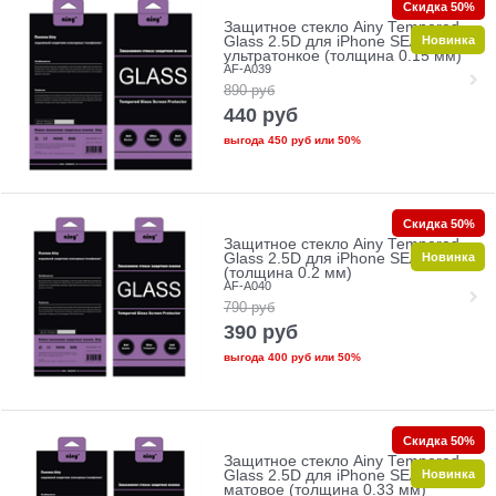
Скидка 50%
Защитное стекло Ainy Tempered
Новинка
Glass 2.5D для iPhone SE/5/5c/5s
ультратонкое (толщина 0.15 мм)
AF-A039
890
руб
440
руб
выгода
450 руб
или
50%
Скидка 50%
Защитное стекло Ainy Tempered
Новинка
Glass 2.5D для iPhone SE/5/5c/5s
(толщина 0.2 мм)
AF-A040
790
руб
390
руб
выгода
400 руб
или
50%
Скидка 50%
Защитное стекло Ainy Tempered
Новинка
Glass 2.5D для iPhone SE/5/5c/5s
матовое (толщина 0.33 мм)