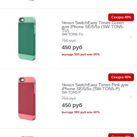
Скидка 40%
Чехол SwitchEasy Tones Green
для iPhone SE/5/5s (SW-TON5-
TU)
SW-TON5-TU
750
руб
450
руб
выгода
300 руб
или
40%
Скидка 40%
Чехол SwitchEasy Tones Pink для
iPhone SE/5/5s (SW-TON5-P)
SW-TON5-P
750
руб
450
руб
выгода
300 руб
или
40%