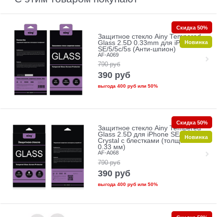
Скидка 50%
Защитное стекло Ainy Tempered
Новинка
Glass 2.5D 0.33mm для iPhone
SE/5/5c/5s (Анти-шпион)
AF-A069
790
руб
390
руб
выгода
400 руб
или
50%
Скидка 50%
Защитное стекло Ainy Tempered
Glass 2.5D для iPhone SE/5/5c/5s
Новинка
Crystal с блестками (толщина
0.33 мм)
AF-A068
790
руб
390
руб
выгода
400 руб
или
50%