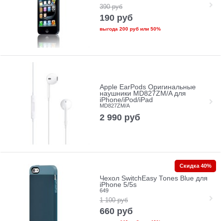
390
руб
190
руб
выгода
200 руб
или
50%
Apple EarPods Оригинальные
наушники MD827ZM/A для
iPhone/iPod/iPad
MD827ZM/A
2 990
руб
Скидка 40%
Чехол SwitchEasy Tones Blue для
iPhone 5/5s
649
1 100
руб
660
руб