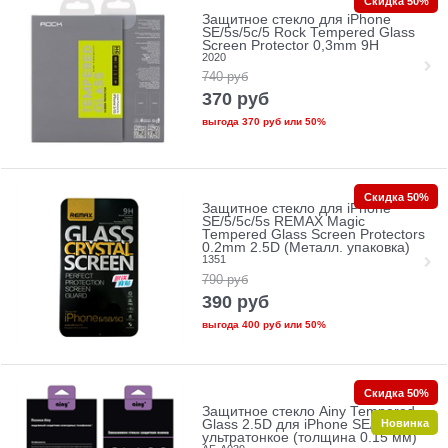
Скидка 50%
Защитное стекло для iPhone
SE/5s/5с/5 Rock Tempered Glass
Screen Protector 0,3mm 9H
2020
740
руб
370
руб
выгода
370 руб
или
50%
Скидка 50%
Защитное стекло для iPhone
SE/5/5c/5s REMAX Magic
Tempered Glass Screen Protectors
0.2mm 2.5D (Металл. упаковка)
1351
790
руб
390
руб
выгода
400 руб
или
50%
Скидка 50%
Защитное стекло Ainy Tempered
Новинка
Glass 2.5D для iPhone SE/5/5c/5s
ультратонкое (толщина 0.15 мм)