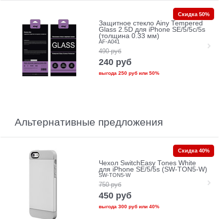
Скидка 50%
Защитное стекло Ainy Tempered
Glass 2.5D для iPhone SE/5/5c/5s
(толщина 0.33 мм)
AF-A041
490
руб
240
руб
выгода
250 руб
или
50%
Альтернативные предложения
Скидка 40%
Чехол SwitchEasy Tones White
для iPhone SE/5/5s (SW-TON5-W)
SW-TON5-W
750
руб
450
руб
выгода
300 руб
или
40%