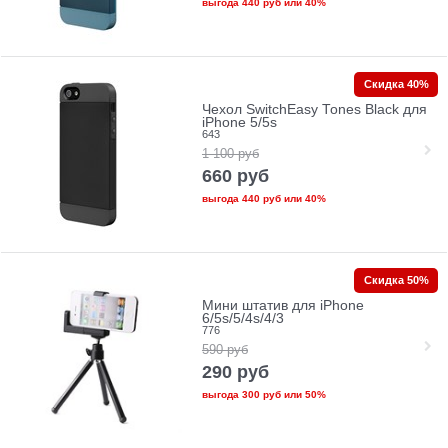
выгода
440 руб
или
40%
Скидка 40%
Чехол SwitchEasy Tones Black для
iPhone 5/5s
643
1 100
руб
660
руб
выгода
440 руб
или
40%
Скидка 50%
Мини штатив для iPhone
6/5s/5/4s/4/3
776
590
руб
290
руб
выгода
300 руб
или
50%