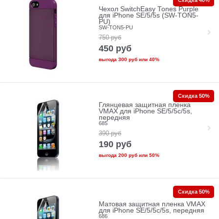
Скидка 40%
Чехол SwitchEasy Tones Purple
для iPhone SE/5/5s (SW-TON5-
PU)
SW-TON5-PU
750
руб
450
руб
выгода
300 руб
или
40%
Скидка 50%
Глянцевая защитная пленка
VMAX для iPhone SE/5/5c/5s,
передняя
685
390
руб
190
руб
выгода
200 руб
или
50%
Скидка 50%
Матовая защитная пленка VMAX
для iPhone SE/5/5c/5s, передняя
686