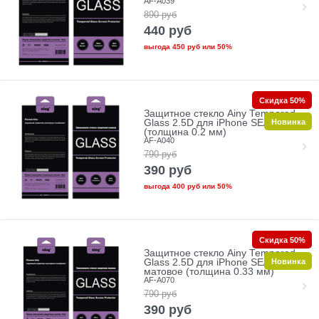
AF-A039
890
руб
440
руб
выгода
450 руб
или
50%
Скидка 50%
Защитное стекло Ainy Tempered
Новинка
Glass 2.5D для iPhone SE/5/5c/5s
(толщина 0.2 мм)
AF-A040
790
руб
390
руб
выгода
400 руб
или
50%
Скидка 50%
Защитное стекло Ainy Tempered
Новинка
Glass 2.5D для iPhone SE/5/5c/5s
матовое (толщина 0.33 мм)
AF-A070
790
руб
390
руб