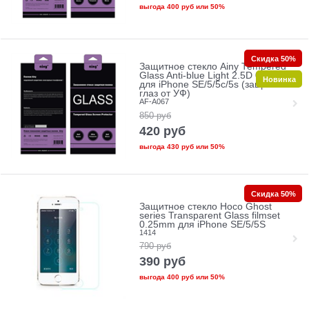
выгода
400 руб
или
50%
Скидка 50%
Защитное стекло Ainy Tempered
Glass Anti-blue Light 2.5D 0.33mm
Новинка
для iPhone SE/5/5c/5s (защита
глаз от УФ)
AF-A067
850
руб
420
руб
выгода
430 руб
или
50%
Скидка 50%
Защитное стекло Hoco Ghost
series Transparent Glass filmset
0.25mm для iPhone SE/5/5S
1414
790
руб
390
руб
выгода
400 руб
или
50%