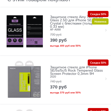
Скидка 50%
Защитное стекло Ainy Tempered
Glass 2.5D для iPhone SE/5/5c/5s
Новинка
Crystal с блестками (толщина
0.33 мм)
AF-A068
790
руб
390
руб
выгода
400 руб
или
50%
Скидка 50%
Защитное стекло для iPhone
SE/5s/5с/5 Rock Tempered Glass
Screen Protector 0,3mm 9H
2020
740
руб
370
руб
выгода
370 руб
или
50%