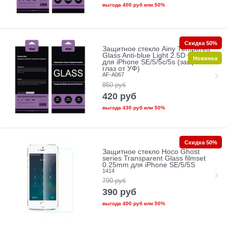
выгода
400 руб
или
50%
Скидка 50%
Защитное стекло Ainy Tempered
Glass Anti-blue Light 2.5D 0.33mm
Новинка
для iPhone SE/5/5c/5s (защита
глаз от УФ)
AF-A067
850
руб
420
руб
выгода
430 руб
или
50%
Скидка 50%
Защитное стекло Hoco Ghost
series Transparent Glass filmset
0.25mm для iPhone SE/5/5S
1414
790
руб
390
руб
выгода
400 руб
или
50%