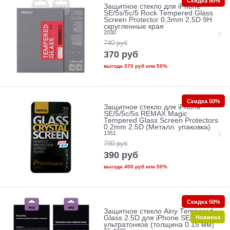
Скидка 50%
Защитное стекло для iPhone
SE/5s/5с/5 Rock Tempered Glass
Screen Protector 0,3mm 2,5D 9H
скругленные края
2030
740
руб
370
руб
выгода
370 руб
или
50%
Скидка 50%
Защитное стекло для iPhone
SE/5/5c/5s REMAX Magic
Tempered Glass Screen Protectors
0.2mm 2.5D (Металл. упаковка)
1351
790
руб
390
руб
выгода
400 руб
или
50%
Скидка 50%
Защитное стекло Ainy Tempered
Новинка
Glass 2.5D для iPhone SE/5/5c/5s
ультратонкое (толщина 0.15 мм)