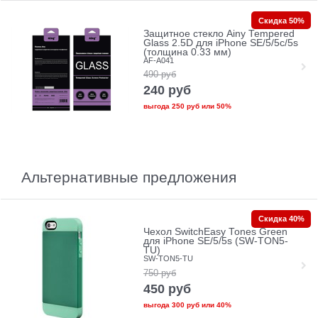
Скидка 50%
Защитное стекло Ainy Tempered
Glass 2.5D для iPhone SE/5/5c/5s
(толщина 0.33 мм)
AF-A041
490
руб
240
руб
выгода
250 руб
или
50%
Альтернативные предложения
Скидка 40%
Чехол SwitchEasy Tones Green
для iPhone SE/5/5s (SW-TON5-
TU)
SW-TON5-TU
750
руб
450
руб
выгода
300 руб
или
40%