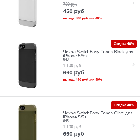
750
руб
450
руб
выгода
300 руб
или
40%
Скидка 40%
Чехол SwitchEasy Tones Black для
iPhone 5/5s
643
1 100
руб
660
руб
выгода
440 руб
или
40%
Скидка 40%
Чехол SwitchEasy Tones Olive для
iPhone 5/5s
645
1 100
руб
660
руб