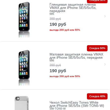
Скидка 50%
Глянцевая защитная пленка
VMAX для iPhone SE/5/5c/5s,
передняя
685
390
руб
190
руб
выгода
200 руб
или
50%
Скидка 50%
Матовая защитная пленка VMAX
для iPhone SE/5/5c/5s, передняя
686
390
руб
190
руб
выгода
200 руб
или
50%
Скидка 40%
Чехол SwitchEasy Tones White
для iPhone SE/5/5s (SW-TON5-W)
SW-TON5-W