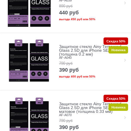
AF-A039
890
руб
440
руб
выгода
450 руб
или
50%
Скидка 50%
Защитное стекло Ainy Tempered
Новинка
Glass 2.5D для iPhone SE/5/5c/5s
(толщина 0.2 мм)
AF-A040
790
руб
390
руб
выгода
400 руб
или
50%
Скидка 50%
Защитное стекло Ainy Tempered
Новинка
Glass 2.5D для iPhone SE/5/5c/5s
матовое (толщина 0.33 мм)
AF-A070
790
руб
390
руб