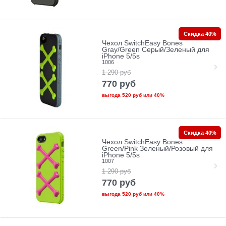
Скидка 40%
Чехол SwitchEasy Bones
Gray/Green Серый/Зеленый для
iPhone 5/5s
1006
1 290
руб
770
руб
выгода
520 руб
или
40%
Скидка 40%
Чехол SwitchEasy Bones
Green/Pink Зеленый/Розовый для
iPhone 5/5s
1007
1 290
руб
770
руб
выгода
520 руб
или
40%