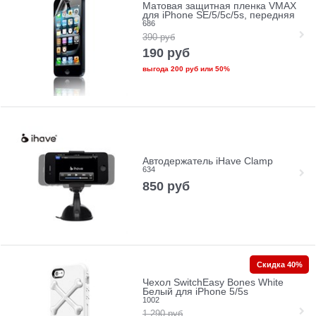
Матовая защитная пленка VMAX
для iPhone SE/5/5c/5s, передняя
686
390
руб
190
руб
выгода
200 руб
или
50%
Автодержатель iHave Clamp
634
850
руб
Скидка 40%
Чехол SwitchEasy Bones White
Белый для iPhone 5/5s
1002
1 290
руб