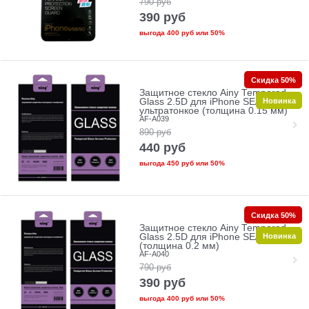
790
руб
390
руб
выгода
400 руб
или
50%
Скидка 50%
Защитное стекло Ainy Tempered
Новинка
Glass 2.5D для iPhone SE/5/5c/5s
ультратонкое (толщина 0.15 мм)
AF-A039
890
руб
440
руб
выгода
450 руб
или
50%
Скидка 50%
Защитное стекло Ainy Tempered
Новинка
Glass 2.5D для iPhone SE/5/5c/5s
(толщина 0.2 мм)
AF-A040
790
руб
390
руб
выгода
400 руб
или
50%