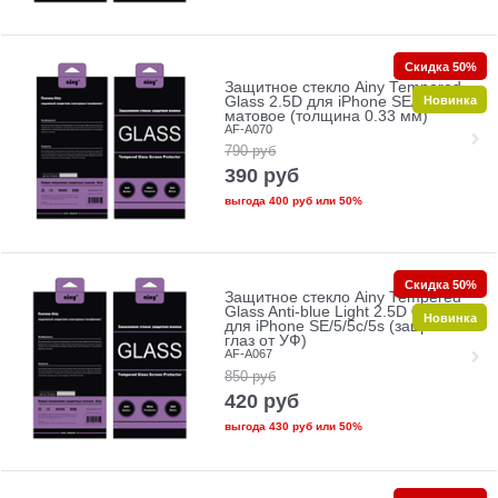
Скидка 50%
Защитное стекло Ainy Tempered
Новинка
Glass 2.5D для iPhone SE/5/5c/5s
матовое (толщина 0.33 мм)
AF-A070
790
руб
390
руб
выгода
400 руб
или
50%
Скидка 50%
Защитное стекло Ainy Tempered
Glass Anti-blue Light 2.5D 0.33mm
Новинка
для iPhone SE/5/5c/5s (защита
глаз от УФ)
AF-A067
850
руб
420
руб
выгода
430 руб
или
50%