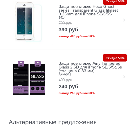
Скидка 50%
Защитное стекло Hoco Ghost
series Transparent Glass filmset
0.25mm для iPhone SE/5/5S
1414
790
руб
390
руб
выгода
400 руб
или
50%
Скидка 50%
Защитное стекло Ainy Tempered
Glass 2.5D для iPhone SE/5/5c/5s
(толщина 0.33 мм)
AF-A041
490
руб
240
руб
выгода
250 руб
или
50%
Альтернативные предложения