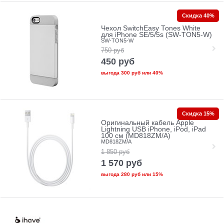
Скидка 40%
Чехол SwitchEasy Tones White
для iPhone SE/5/5s (SW-TON5-W)
SW-TON5-W
750
руб
450
руб
выгода
300 руб
или
40%
Скидка 15%
Оригинальный кабель Apple
Lightning USB iPhone, iPod, iPad
100 см (MD818ZM/A)
MD818ZM/A
1 850
руб
1 570
руб
выгода
280 руб
или
15%