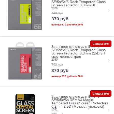
SE/5s/5с/5 Rock Tempered Glass
Screen Protector 0,3mm 9H
2020
740
руб
370
руб
выгода
370 руб
или
50%
Скидка 50%
Защитное стекло для iPhone
SE/5s/5с/5 Rock Tempered Glass
Screen Protector 0,3mm 2,5D 9H
скругленные края
2030
740
руб
370
руб
выгода
370 руб
или
50%
Скидка 50%
Защитное стекло для iPhone
SE/5/5c/5s REMAX Magic
Tempered Glass Screen Protectors
0.2mm 2.5D (Металл. упаковка)
1351