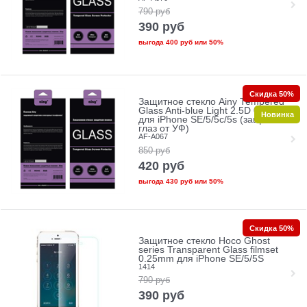
790
руб
390
руб
выгода
400 руб
или
50%
Скидка 50%
Защитное стекло Ainy Tempered
Glass Anti-blue Light 2.5D 0.33mm
Новинка
для iPhone SE/5/5c/5s (защита
глаз от УФ)
AF-A067
850
руб
420
руб
выгода
430 руб
или
50%
Скидка 50%
Защитное стекло Hoco Ghost
series Transparent Glass filmset
0.25mm для iPhone SE/5/5S
1414
790
руб
390
руб