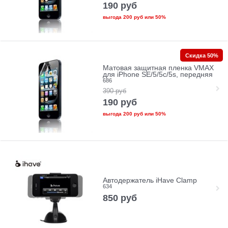
190
руб
выгода
200 руб
или
50%
Скидка 50%
Матовая защитная пленка VMAX
для iPhone SE/5/5c/5s, передняя
686
390
руб
190
руб
выгода
200 руб
или
50%
Автодержатель iHave Clamp
634
850
руб