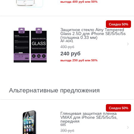
выгода
400 руб
или
50%
Скидка 50%
Защитное стекло Ainy Tempered
Glass 2.5D для iPhone SE/5/5c/5s
(толщина 0.33 мм)
AF-A041
490
руб
240
руб
выгода
250 руб
или
50%
Альтернативные предложения
Скидка 50%
Глянцевая защитная пленка
VMAX для iPhone SE/5/5c/5s,
передняя
685
390
руб