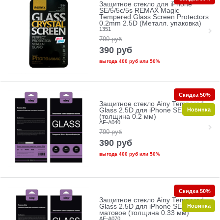
Защитное стекло для iPhone
SE/5/5c/5s REMAX Magic
Tempered Glass Screen Protectors
0.2mm 2.5D (Металл. упаковка)
1351
790
руб
390
руб
выгода
400 руб
или
50%
Скидка 50%
Защитное стекло Ainy Tempered
Новинка
Glass 2.5D для iPhone SE/5/5c/5s
(толщина 0.2 мм)
AF-A040
790
руб
390
руб
выгода
400 руб
или
50%
Скидка 50%
Защитное стекло Ainy Tempered
Новинка
Glass 2.5D для iPhone SE/5/5c/5s
матовое (толщина 0.33 мм)
AF-A070