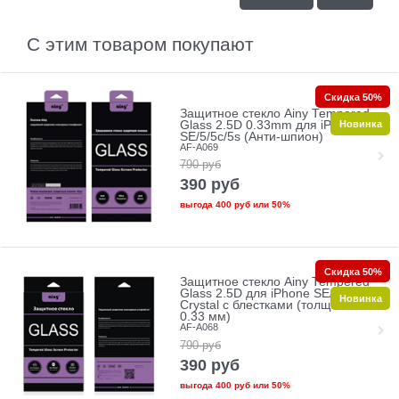
С этим товаром покупают
Скидка 50%
Защитное стекло Ainy Tempered
Новинка
Glass 2.5D 0.33mm для iPhone
SE/5/5c/5s (Анти-шпион)
AF-A069
790
руб
390
руб
выгода
400 руб
или
50%
Скидка 50%
Защитное стекло Ainy Tempered
Glass 2.5D для iPhone SE/5/5c/5s
Новинка
Crystal с блестками (толщина
0.33 мм)
AF-A068
790
руб
390
руб
выгода
400 руб
или
50%