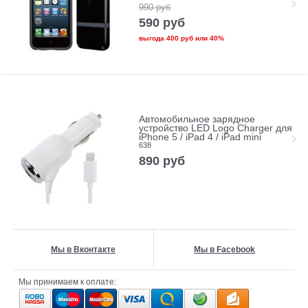
990
руб
590
руб
выгода
400 руб
или
40%
Автомобильное зарядное
устройство LED Logo Charger для
iPhone 5 / iPad 4 / iPad mini
638
890
руб
Мы в Вконтакте
Мы в Facebook
Мы принимаем к оплате: