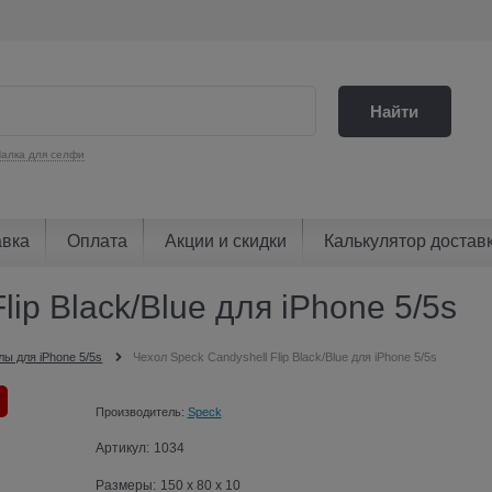
Найти
алка для селфи
авка
Оплата
Акции и скидки
Калькулятор достав
lip Black/Blue для iPhone 5/5s
лы для iPhone 5/5s
Чехол Speck Candyshell Flip Black/Blue для iPhone 5/5s
Производитель:
Speck
Артикул:
1034
Размеры:
150 x 80 x 10