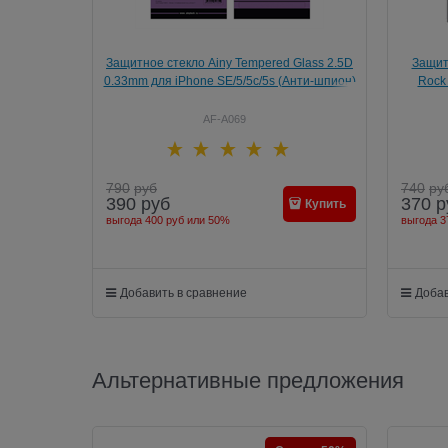
Защитное стекло Ainy Tempered Glass 2.5D
Защит
0.33mm для iPhone SE/5/5c/5s (Анти-шпион)
Rock 
AF-A069
790
руб
740
ру
390
руб
370
р
Купить
выгода
400 руб
или
50%
выгода
3
Добавить в сравнение
Добав
Альтернативные предложения