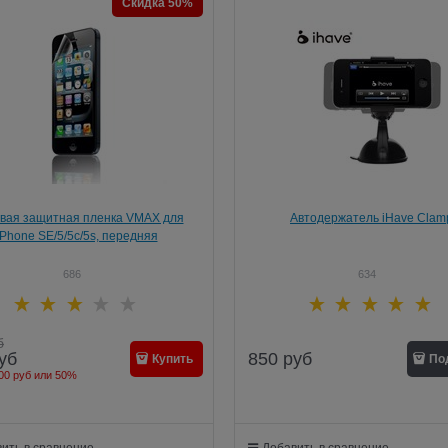
Скидка 50%
вая защитная пленка VMAX для
Автодержатель iHave Clam
iPhone SE/5/5c/5s, передняя
686
634
б
850
руб
уб
Купить
По
00 руб
или
50%
ить в сравнение
Добавить в сравнение