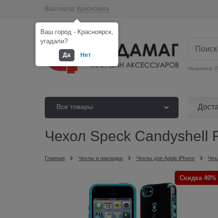
Ваш город:
Красноярск
Ваш город - Красноярск,
угадали?
Да
Нет
Например:
П
Дост
Все товары
Чехол Speck Candyshell F
Главная
Чехлы и накладки
Чехлы для Apple iPhone
Чех
Скидка 40%