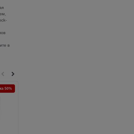
ая
ем,
ock-
лов
ите в
ка 50%
Скидка 50%