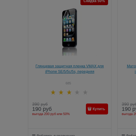
Скидка 50%
Глянцевая защитная пленка VMAX для
Мато
iPhone SE/5/5c/5s, передняя
685
390
руб
390
ру
190
руб
190
р
Купить
выгода
200 руб
или
50%
выгода
2
Добавить в сравнение
Добав