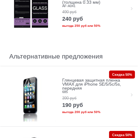
(толщина 0.33 мм)
AF-A041
490
руб
240
руб
выгода
250 руб
или
50%
Альтернативные предложения
Скидка 50%
Глянцевая защитная пленка
VMAX для iPhone SE/5/5c/5s,
передняя
685
390
руб
190
руб
выгода
200 руб
или
50%
Скидка 50%