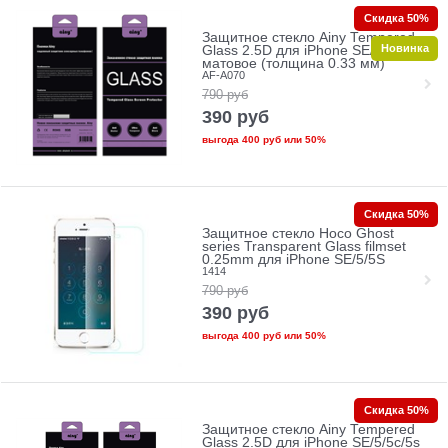
Скидка 50%
Защитное стекло Ainy Tempered
Новинка
Glass 2.5D для iPhone SE/5/5c/5s
матовое (толщина 0.33 мм)
AF-A070
790
руб
390
руб
выгода
400 руб
или
50%
Скидка 50%
Защитное стекло Hoco Ghost
series Transparent Glass filmset
0.25mm для iPhone SE/5/5S
1414
790
руб
390
руб
выгода
400 руб
или
50%
Скидка 50%
Защитное стекло Ainy Tempered
Glass 2.5D для iPhone SE/5/5c/5s