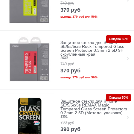
740
руб
370
руб
выгода
370 руб
или
50%
Скидка 50%
Защитное стекло для iPhone
SE/5s/5с/5 Rock Tempered Glass
Screen Protector 0,3mm 2,5D 9H
скругленные края
2030
740
руб
370
руб
выгода
370 руб
или
50%
Скидка 50%
Защитное стекло для iPhone
SE/5/5c/5s REMAX Magic
Tempered Glass Screen Protectors
0.2mm 2.5D (Металл. упаковка)
1351
790
руб
390
руб