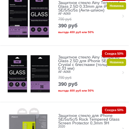
Защитное стекло Ainy Tempered
Новинка
Glass 2.5D 0.33mm для iPhone
SE/5/5c/5s (Анти-шпион)
AF-A069
790
руб
390
руб
выгода
400 руб
или
50%
Скидка 50%
Защитное стекло Ainy Tempered
Glass 2.5D для iPhone SE/5/5c/5s
Новинка
Crystal с блестками (толщина
0.33 мм)
AF-A068
790
руб
390
руб
выгода
400 руб
или
50%
Скидка 50%
Защитное стекло для iPhone
SE/5s/5с/5 Rock Tempered Glass
Screen Protector 0,3mm 9H
2020