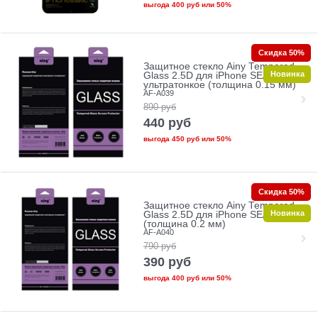
выгода
400 руб
или
50%
Скидка 50%
Защитное стекло Ainy Tempered
Новинка
Glass 2.5D для iPhone SE/5/5c/5s
ультратонкое (толщина 0.15 мм)
AF-A039
890
руб
440
руб
выгода
450 руб
или
50%
Скидка 50%
Защитное стекло Ainy Tempered
Новинка
Glass 2.5D для iPhone SE/5/5c/5s
(толщина 0.2 мм)
AF-A040
790
руб
390
руб
выгода
400 руб
или
50%