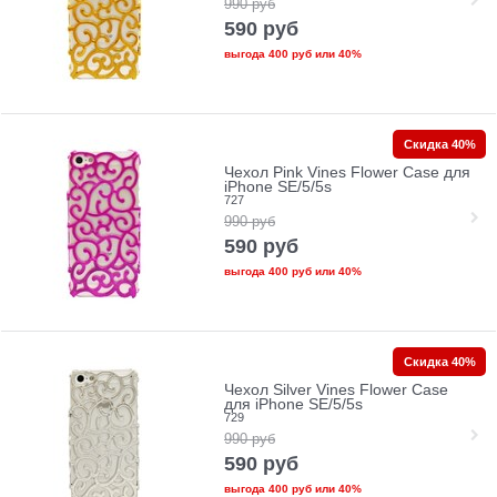
990
руб
590
руб
выгода
400 руб
или
40%
Скидка 40%
Чехол Pink Vines Flower Case для
iPhone SE/5/5s
727
990
руб
590
руб
выгода
400 руб
или
40%
Скидка 40%
Чехол Silver Vines Flower Case
для iPhone SE/5/5s
729
990
руб
590
руб
выгода
400 руб
или
40%