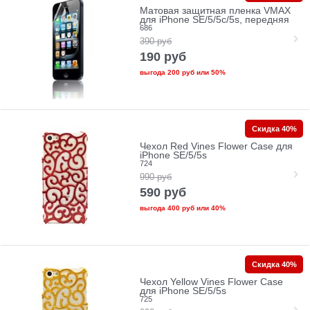
Матовая защитная пленка VMAX
для iPhone SE/5/5c/5s, передняя
686
390
руб
190
руб
выгода
200 руб
или
50%
Скидка 40%
Чехол Red Vines Flower Case для
iPhone SE/5/5s
724
990
руб
590
руб
выгода
400 руб
или
40%
Скидка 40%
Чехол Yellow Vines Flower Case
для iPhone SE/5/5s
725