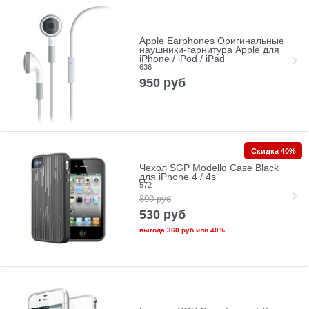
Apple Earphones Оригинальные
наушники-гарнитура Apple для
iPhone / iPod / iPad
636
950
руб
Скидка 40%
Чехол SGP Modello Case Black
для iPhone 4 / 4s
572
890
руб
530
руб
выгода
360 руб
или
40%