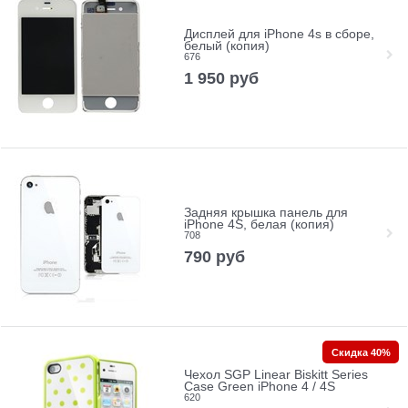
Дисплей для iPhone 4s в сборе,
белый (копия)
676
1 950
руб
Задняя крышка панель для
iPhone 4S, белая (копия)
708
790
руб
Скидка 40%
Чехол SGP Linear Biskitt Series
Case Green iPhone 4 / 4S
620