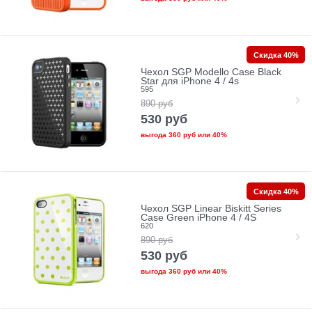
Скидка 40%
Чехол SGP Modello Case Black
Star для iPhone 4 / 4s
595
890
руб
530
руб
выгода
360 руб
или
40%
Скидка 40%
Чехол SGP Linear Biskitt Series
Case Green iPhone 4 / 4S
620
890
руб
530
руб
выгода
360 руб
или
40%