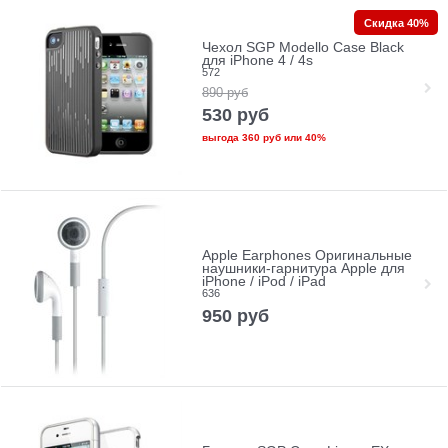
Скидка 40%
Чехол SGP Modello Case Black
для iPhone 4 / 4s
572
890
руб
530
руб
выгода
360 руб
или
40%
Apple Earphones Оригинальные
наушники-гарнитура Apple для
iPhone / iPod / iPad
636
950
руб