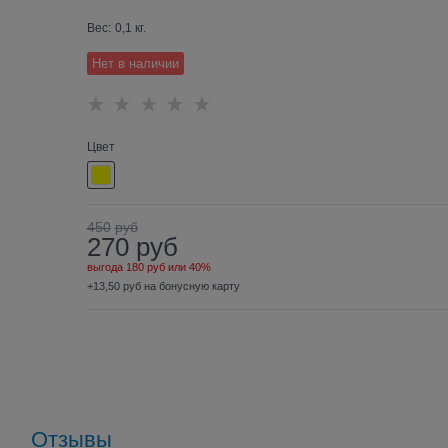
Вес:
0,1
кг.
Нет в наличии
Цвет
450
руб
270
руб
выгода
180 руб
или
40%
+13,50 руб на бонусную карту
Отзывы