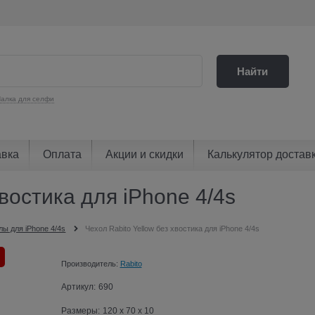
Найти
алка для селфи
авка
Оплата
Акции и скидки
Калькулятор достав
хвостика для iPhone 4/4s
лы для iPhone 4/4s
Чехол Rabito Yellow без хвостика для iPhone 4/4s
Производитель:
Rabito
Артикул:
690
Размеры:
120 x 70 x 10