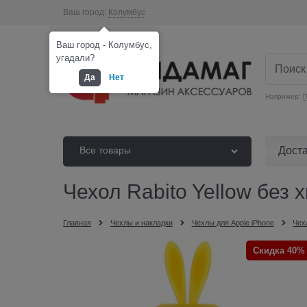
Ваш город:
Колумбус
Ваш город - Колумбус,
угадали?
Да
Нет
Например:
П
Дост
Все товары
Чехол Rabito Yellow без 
Главная
Чехлы и накладки
Чехлы для Apple iPhone
Чех
Скидка 40%