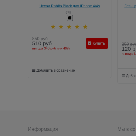
Чехол Rabito Black для iPhone 4/4s
Глянце
679
850
руб
510
руб
Купить
250
ру
120
р
выгода
340 руб
или
40%
выгода
1
Добавить в сравнение
Добав
Информация
Мы в со