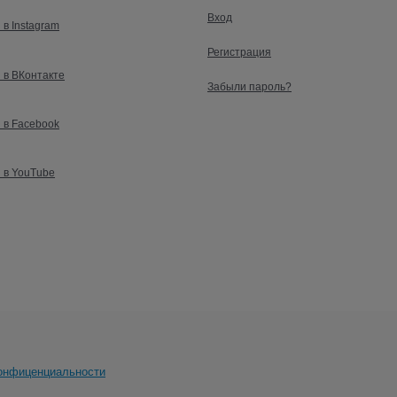
Вход
 в Instagram
Регистрация
 в ВКонтакте
Забыли пароль?
 в Facebook
 в YouTube
онфиценциальности