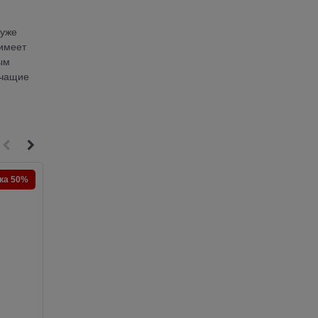
 уже
 имеет
ым
рчащие
ка 50%