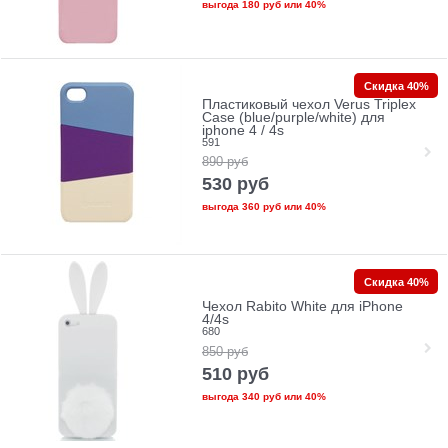
выгода
180 руб
или
40%
Скидка 40%
Пластиковый чехол Verus Triplex
Case (blue/purple/white) для
iphone 4 / 4s
591
890
руб
530
руб
выгода
360 руб
или
40%
Скидка 40%
Чехол Rabito White для iPhone
4/4s
680
850
руб
510
руб
выгода
340 руб
или
40%