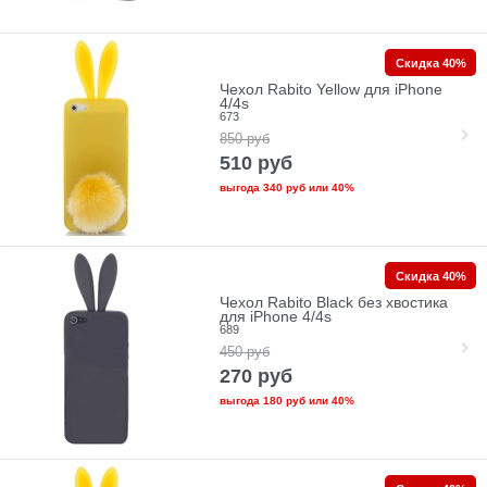
Скидка 40%
Чехол Rabito Yellow для iPhone
4/4s
673
850
руб
510
руб
выгода
340 руб
или
40%
Скидка 40%
Чехол Rabito Black без хвостика
для iPhone 4/4s
689
450
руб
270
руб
выгода
180 руб
или
40%