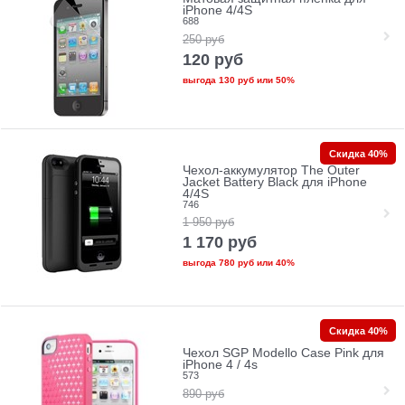
iPhone 4/4S
688
250
руб
120
руб
выгода
130 руб
или
50%
Скидка 40%
Чехол-аккумулятор The Outer
Jacket Battery Black для iPhone
4/4S
746
1 950
руб
1 170
руб
выгода
780 руб
или
40%
Скидка 40%
Чехол SGP Modello Case Pink для
iPhone 4 / 4s
573
890
руб