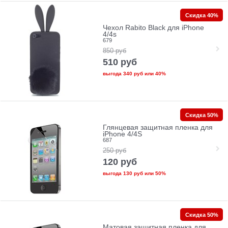
Скидка 40%
Чехол Rabito Black для iPhone
4/4s
679
850
руб
510
руб
выгода
340 руб
или
40%
Скидка 50%
Глянцевая защитная пленка для
iPhone 4/4S
687
250
руб
120
руб
выгода
130 руб
или
50%
Скидка 50%
Матовая защитная пленка для