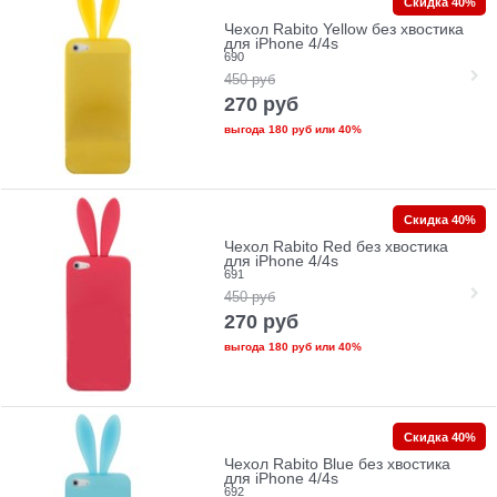
Скидка 40%
Чехол Rabito Yellow без хвостика
для iPhone 4/4s
690
450
руб
270
руб
выгода
180 руб
или
40%
Скидка 40%
Чехол Rabito Red без хвостика
для iPhone 4/4s
691
450
руб
270
руб
выгода
180 руб
или
40%
Скидка 40%
Чехол Rabito Blue без хвостика
для iPhone 4/4s
692