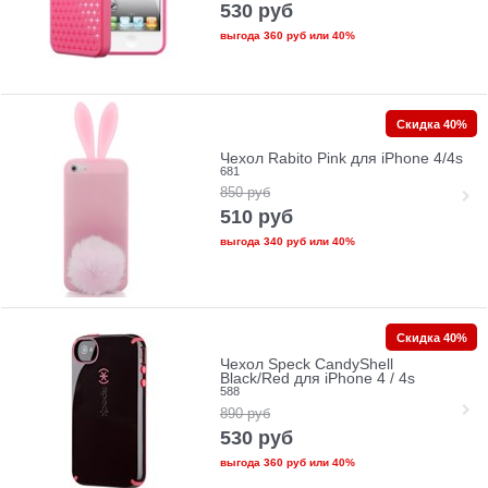
530
руб
выгода
360 руб
или
40%
Скидка 40%
Чехол Rabito Pink для iPhone 4/4s
681
850
руб
510
руб
выгода
340 руб
или
40%
Скидка 40%
Чехол Speck CandyShell
Black/Red для iPhone 4 / 4s
588
890
руб
530
руб
выгода
360 руб
или
40%