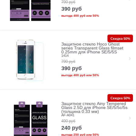
790
руб
390
руб
выгода
400 руб
или
50%
Скидка 50%
Защитное стекло Hoco Ghost
series Transparent Glass filmset
0.25mm для iPhone SE/5/5S
1414
790
руб
390
руб
выгода
400 руб
или
50%
Скидка 50%
Защитное стекло Ainy Tempered
Glass 2.5D для iPhone SE/5/5c/5s
(толщина 0.33 мм)
AF-A041
490
руб
240
руб
выгода
250 руб
или
50%