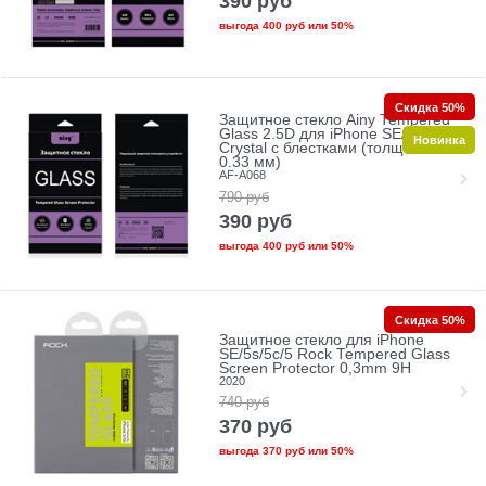
390
руб
выгода
400 руб
или
50%
Скидка 50%
Защитное стекло Ainy Tempered
Glass 2.5D для iPhone SE/5/5c/5s
Новинка
Crystal с блестками (толщина
0.33 мм)
AF-A068
790
руб
390
руб
выгода
400 руб
или
50%
Скидка 50%
Защитное стекло для iPhone
SE/5s/5с/5 Rock Tempered Glass
Screen Protector 0,3mm 9H
2020
740
руб
370
руб
выгода
370 руб
или
50%