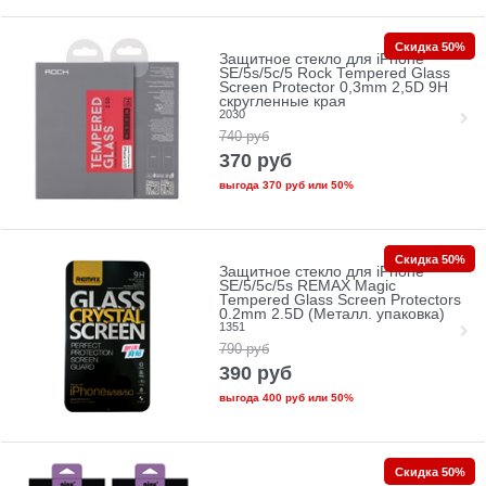
Скидка 50%
Защитное стекло для iPhone
SE/5s/5с/5 Rock Tempered Glass
Screen Protector 0,3mm 2,5D 9H
скругленные края
2030
740
руб
370
руб
выгода
370 руб
или
50%
Скидка 50%
Защитное стекло для iPhone
SE/5/5c/5s REMAX Magic
Tempered Glass Screen Protectors
0.2mm 2.5D (Металл. упаковка)
1351
790
руб
390
руб
выгода
400 руб
или
50%
Скидка 50%