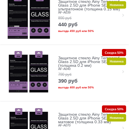
Защитное стекло Ainy Tempered
Новинка
Glass 2.5D для iPhone SE/5/5c/5s
ультратонкое (толщина 0.15 мм)
AF-A039
890
руб
440
руб
выгода
450 руб
или
50%
Скидка 50%
Защитное стекло Ainy Tempered
Новинка
Glass 2.5D для iPhone SE/5/5c/5s
(толщина 0.2 мм)
AF-A040
790
руб
390
руб
выгода
400 руб
или
50%
Скидка 50%
Защитное стекло Ainy Tempered
Новинка
Glass 2.5D для iPhone SE/5/5c/5s
матовое (толщина 0.33 мм)
AF-A070