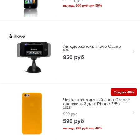
выгода
200 руб
или
50%
Автодержатель iHave Clamp
634
850
руб
Скидка 40%
Чехол пластиковый Joop Orange
оранжевый для iPhone 5/5s
1015
990
руб
590
руб
выгода
400 руб
или
40%