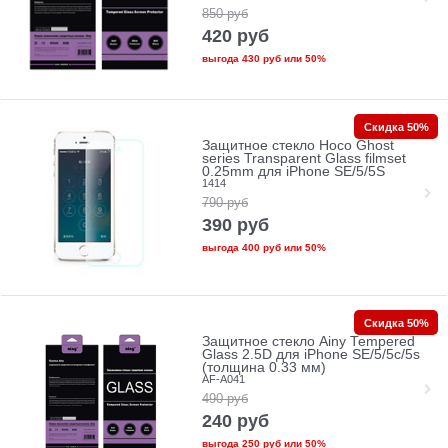
850
руб
420
руб
выгода
430 руб
или
50%
Скидка 50%
Защитное стекло Hoco Ghost
series Transparent Glass filmset
0.25mm для iPhone SE/5/5S
1414
790
руб
390
руб
выгода
400 руб
или
50%
Скидка 50%
Защитное стекло Ainy Tempered
Glass 2.5D для iPhone SE/5/5c/5s
(толщина 0.33 мм)
AF-A041
490
руб
240
руб
выгода
250 руб
или
50%