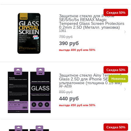
Скидка 50%
Защитное стекло для iPhone
SE/5/5c/5s REMAX Magic
Tempered Glass Screen Protectors
0.2mm 2.5D (Металл. упаковка)
1351
790
руб
390
руб
выгода
400 руб
или
50%
Скидка 50%
Защитное стекло Ainy Tempered
Новинка
Glass 2.5D для iPhone SE/5/5c/5s
ультратонкое (толщина 0.15 мм)
AF-A039
890
руб
440
руб
выгода
450 руб
или
50%
Скидка 50%