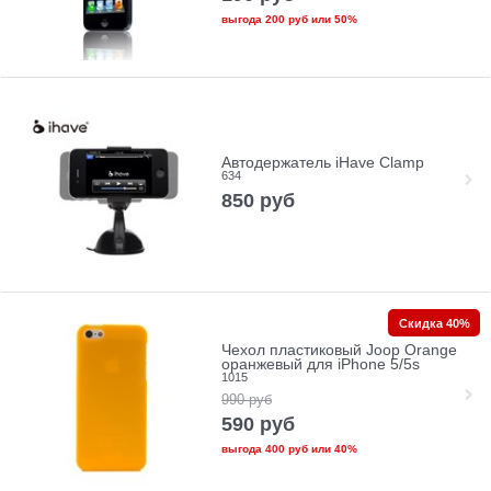
выгода
200 руб
или
50%
Автодержатель iHave Clamp
634
850
руб
Скидка 40%
Чехол пластиковый Joop Orange
оранжевый для iPhone 5/5s
1015
990
руб
590
руб
выгода
400 руб
или
40%