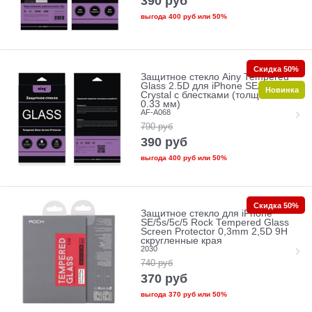
390
руб
выгода
400 руб
или
50%
Скидка 50%
Защитное стекло Ainy Tempered
Glass 2.5D для iPhone SE/5/5c/5s
Новинка
Crystal с блестками (толщина
0.33 мм)
AF-A068
790
руб
390
руб
выгода
400 руб
или
50%
Скидка 50%
Защитное стекло для iPhone
SE/5s/5с/5 Rock Tempered Glass
Screen Protector 0,3mm 2,5D 9H
скругленные края
2030
740
руб
370
руб
выгода
370 руб
или
50%