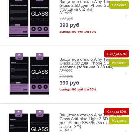
Защитное стекло Ainy Tempered
Новинка
Glass 2.5D для iPhone SE/5/5c/5s
(толщина 0.2 мм)
AF-A040
790
руб
390
руб
выгода
400 руб
или
50%
Скидка 50%
Защитное стекло Ainy Tempered
Новинка
Glass 2.5D для iPhone SE/5/5c/5s
матовое (толщина 0.33 мм)
AF-A070
790
руб
390
руб
выгода
400 руб
или
50%
Скидка 50%
Защитное стекло Ainy Tempered
Glass Anti-blue Light 2.5D 0.33mm
Новинка
для iPhone SE/5/5c/5s (защита
глаз от УФ)
AF-A067