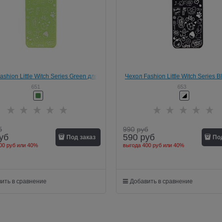
ashion Little Witch Series Green для
Чехол Fashion Little Witch Series B
iPhone 5/5s
iPhone 5/5s
651
653
б
990
руб
уб
590
руб
Под заказ
По
00 руб
или
40%
выгода
400 руб
или
40%
ить в сравнение
Добавить в сравнение