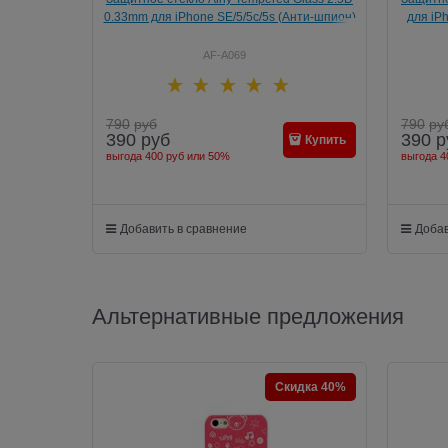
0.33mm для iPhone SE/5/5c/5s (Анти-шпион)
для iPh
AF-A069
790
руб
790
ру
390
руб
390
р
Купить
выгода
400 руб
или
50%
выгода
4
Добавить в сравнение
Добав
Альтернативные предложения
Скидка 40%