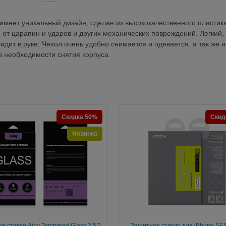
имеет уникальный дизайн, сделан из высококачественного пластика
т царапин и ударов и других механических повреждений. Легкий,
идит в руке. Чехол очень удобно снимается и одевается, а так же 
з необходимости снятия корпуса.
Скидка 50%
Скид
Новинка
е стекло Ainy Tempered Glass 2.5D
Защитное стекло для iPhone SE/5