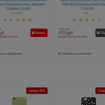
one SE/5/5c/5s Crystal с блестками
Rock Tempered Glass Screen Pro
(толщина 0.33 мм)
0,3mm 9H
AF-A068
2020
б
740
руб
уб
370
руб
Купить
По
00 руб
или
50%
выгода
370 руб
или
50%
ить в сравнение
Добавить в сравнение
Скидка 40%
Скид