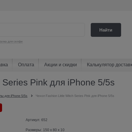
Найти
алка для селфи
авка
Оплата
Акции и скидки
Калькулятор достав
h Series Pink для iPhone 5/5s
лы для iPhone 5/5s
Чехол Fashion Little Witch Series Pink для iPhone 5/5s
Артикул:
652
Размеры:
150 x 80 x 10