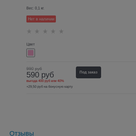
Вес:
0,1
кг.
Нет в наличии
Цвет
990
руб
590
руб
Под заказ
выгода
400 руб
или
40%
+29,50 руб на бонусную карту
Отзывы