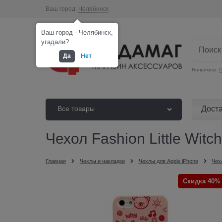
Ваш город:
Челябинск
Ваш город - Челябинск,
угадали?
Да
Нет
Например:
П
Дост
Все товары
Чехол Fashion Little Witc
Главная
Чехлы и накладки
Чехлы для Apple iPhone
Чех
Скидка 40%