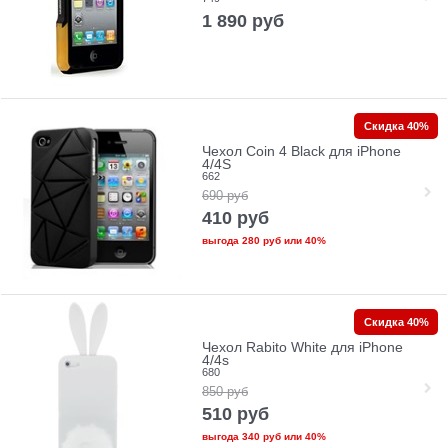
1 890
руб
Скидка 40%
Чехол Coin 4 Black для iPhone
4/4S
662
690
руб
410
руб
выгода
280 руб
или
40%
Скидка 40%
Чехол Rabito White для iPhone
4/4s
680
850
руб
510
руб
выгода
340 руб
или
40%