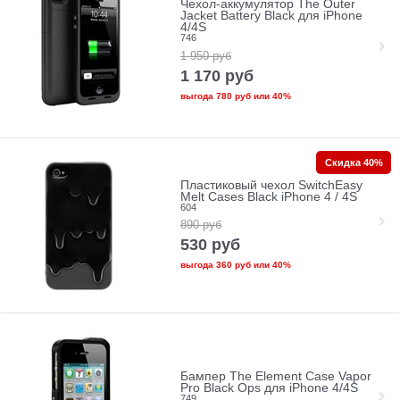
Чехол-аккумулятор The Outer
Jacket Battery Black для iPhone
4/4S
746
1 950
руб
1 170
руб
выгода
780 руб
или
40%
Скидка 40%
Пластиковый чехол SwitchEasy
Melt Cases Black iPhone 4 / 4S
604
890
руб
530
руб
выгода
360 руб
или
40%
Бампер The Element Case Vapor
Pro Black Ops для iPhone 4/4S
749