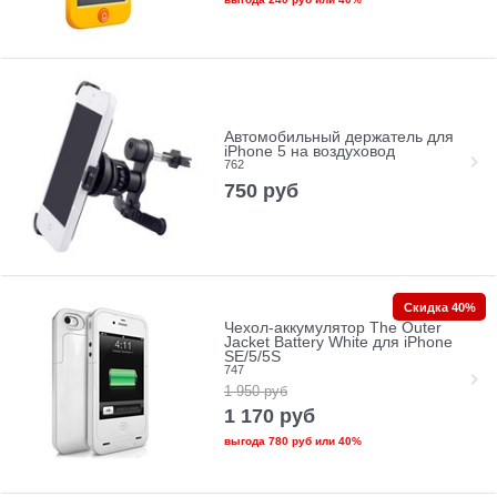
Автомобильный держатель для
iPhone 5 на воздуховод
762
750
руб
Скидка 40%
Чехол-аккумулятор The Outer
Jacket Battery White для iPhone
SE/5/5S
747
1 950
руб
1 170
руб
выгода
780 руб
или
40%