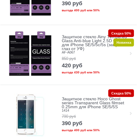
390
руб
выгода
400 руб
или
50%
Скидка 50%
Защитное стекло Ainy Tempered
Glass Anti-blue Light 2.5D 0.33mm
Новинка
для iPhone SE/5/5c/5s (защита
глаз от УФ)
AF-A067
850
руб
420
руб
выгода
430 руб
или
50%
Скидка 50%
Защитное стекло Hoco Ghost
series Transparent Glass filmset
0.25mm для iPhone SE/5/5S
1414
790
руб
390
руб
выгода
400 руб
или
50%