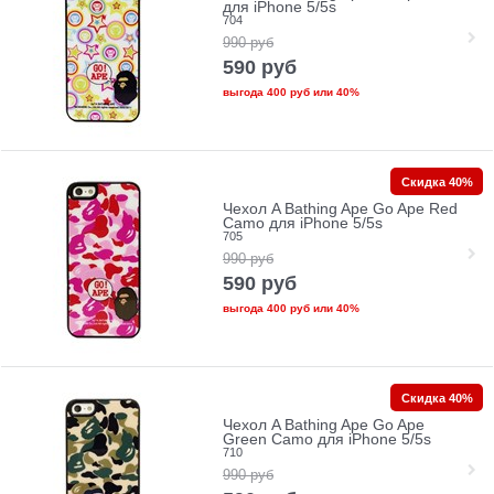
для iPhone 5/5s
704
990
руб
590
руб
выгода
400 руб
или
40%
Скидка 40%
Чехол A Bathing Ape Go Ape Red
Camo для iPhone 5/5s
705
990
руб
590
руб
выгода
400 руб
или
40%
Скидка 40%
Чехол A Bathing Ape Go Ape
Green Camo для iPhone 5/5s
710
990
руб