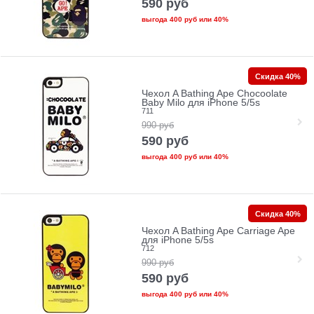
590
руб
выгода
400 руб
или
40%
Скидка 40%
Чехол A Bathing Ape Chocoolate
Baby Milo для iPhone 5/5s
711
990
руб
590
руб
выгода
400 руб
или
40%
Скидка 40%
Чехол A Bathing Ape Сarriage Ape
для iPhone 5/5s
712
990
руб
590
руб
выгода
400 руб
или
40%