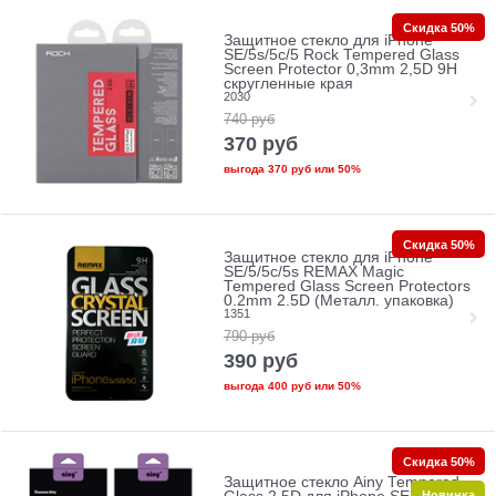
Скидка 50%
Защитное стекло для iPhone
SE/5s/5с/5 Rock Tempered Glass
Screen Protector 0,3mm 2,5D 9H
скругленные края
2030
740
руб
370
руб
выгода
370 руб
или
50%
Скидка 50%
Защитное стекло для iPhone
SE/5/5c/5s REMAX Magic
Tempered Glass Screen Protectors
0.2mm 2.5D (Металл. упаковка)
1351
790
руб
390
руб
выгода
400 руб
или
50%
Скидка 50%
Защитное стекло Ainy Tempered
Новинка