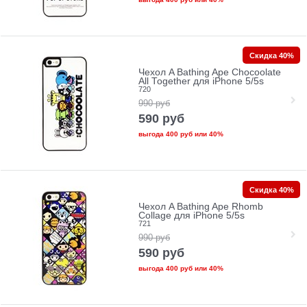
Скидка 40%
Чехол A Bathing Ape Chocoolate
All Together для iPhone 5/5s
720
990
руб
590
руб
выгода
400 руб
или
40%
Скидка 40%
Чехол A Bathing Ape Rhomb
Collage для iPhone 5/5s
721
990
руб
590
руб
выгода
400 руб
или
40%