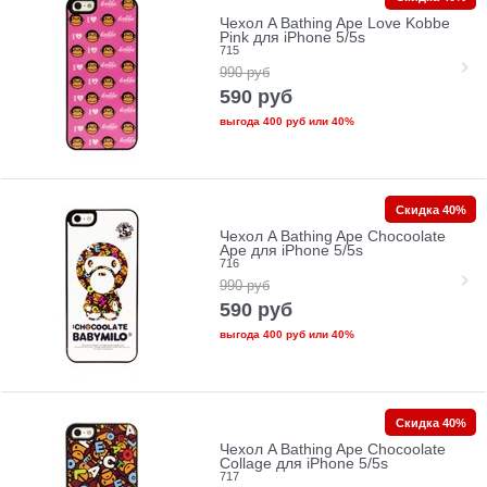
Чехол A Bathing Ape Love Kobbe
Pink для iPhone 5/5s
715
990
руб
590
руб
выгода
400 руб
или
40%
Скидка 40%
Чехол A Bathing Ape Chocoolate
Ape для iPhone 5/5s
716
990
руб
590
руб
выгода
400 руб
или
40%
Скидка 40%
Чехол A Bathing Ape Chocoolate
Collage для iPhone 5/5s
717