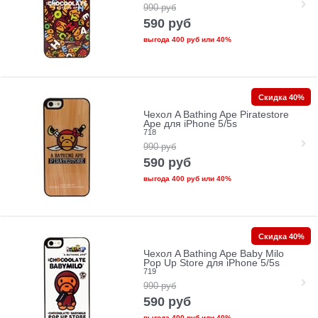
990
руб
590
руб
выгода
400 руб
или
40%
Скидка 40%
Чехол A Bathing Ape Piratestore
Ape для iPhone 5/5s
718
990
руб
590
руб
выгода
400 руб
или
40%
Скидка 40%
Чехол A Bathing Ape Baby Milo
Pop Up Store для iPhone 5/5s
719
990
руб
590
руб
выгода
400 руб
или
40%