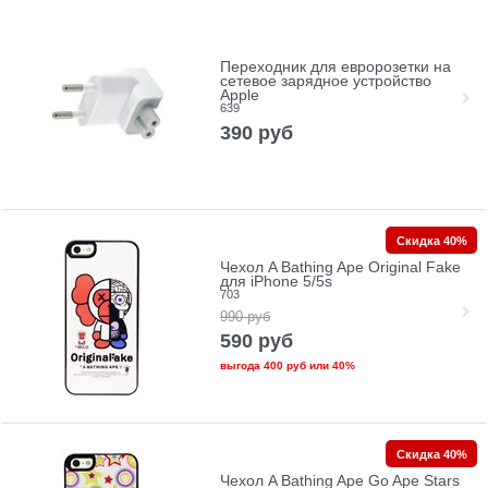
Переходник для евророзетки на
сетевое зарядное устройство
Apple
639
390
руб
Скидка 40%
Чехол A Bathing Ape Original Fake
для iPhone 5/5s
703
990
руб
590
руб
выгода
400 руб
или
40%
Скидка 40%
Чехол A Bathing Ape Go Ape Stars