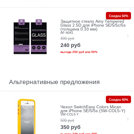
Скидка 50%
Защитное стекло Ainy Tempered
Glass 2.5D для iPhone SE/5/5c/5s
(толщина 0.33 мм)
AF-A041
490
руб
240
руб
выгода
250 руб
или
50%
Альтернативные предложения
Скидка 40%
Чехол SwitchEasy Colors Mican
для iPhone SE/5/5s (SW-COL5-Y)
SW-COL5-Y
590
руб
350
руб
выгода
240 руб
или
40%