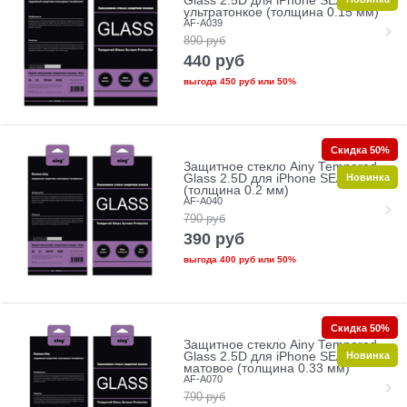
Glass 2.5D для iPhone SE/5/5c/5s
ультратонкое (толщина 0.15 мм)
AF-A039
890
руб
440
руб
выгода
450 руб
или
50%
Скидка 50%
Защитное стекло Ainy Tempered
Новинка
Glass 2.5D для iPhone SE/5/5c/5s
(толщина 0.2 мм)
AF-A040
790
руб
390
руб
выгода
400 руб
или
50%
Скидка 50%
Защитное стекло Ainy Tempered
Новинка
Glass 2.5D для iPhone SE/5/5c/5s
матовое (толщина 0.33 мм)
AF-A070
790
руб