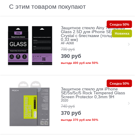
С этим товаром покупают
Скидка 50%
Защитное стекло Ainy Tempered
Glass 2.5D для iPhone SE/5/5c/5s
Новинка
Crystal с блестками (толщина
0.33 мм)
AF-A068
790
руб
390
руб
выгода
400 руб
или
50%
Скидка 50%
Защитное стекло для iPhone
SE/5s/5с/5 Rock Tempered Glass
Screen Protector 0,3mm 9H
2020
740
руб
370
руб
выгода
370 руб
или
50%