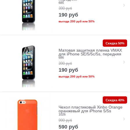
685
390
руб
190
руб
выгода
200 руб
или
50%
Скидка 50%
Матовая защитная пленка VMAX
для iPhone SE/5/5c/5s, передняя
686
390
руб
190
руб
выгода
200 руб
или
50%
Скидка 40%
Чехол пластиковый Xinbo Orange
оранжевый для iPhone 5/5s
1026
990
руб
590
руб