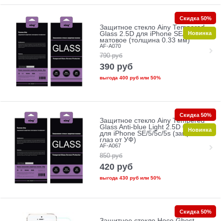
Скидка 50%
Защитное стекло Ainy Tempered
Новинка
Glass 2.5D для iPhone SE/5/5c/5s
матовое (толщина 0.33 мм)
AF-A070
790
руб
390
руб
выгода
400 руб
или
50%
Скидка 50%
Защитное стекло Ainy Tempered
Glass Anti-blue Light 2.5D 0.33mm
Новинка
для iPhone SE/5/5c/5s (защита
глаз от УФ)
AF-A067
850
руб
420
руб
выгода
430 руб
или
50%
Скидка 50%
Защитное стекло Hoco Ghost