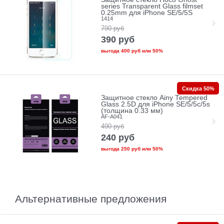
series Transparent Glass filmset
0.25mm для iPhone SE/5/5S
1414
790
руб
390
руб
выгода
400 руб
или
50%
Скидка 50%
Защитное стекло Ainy Tempered
Glass 2.5D для iPhone SE/5/5c/5s
(толщина 0.33 мм)
AF-A041
490
руб
240
руб
выгода
250 руб
или
50%
Альтернативные предложения