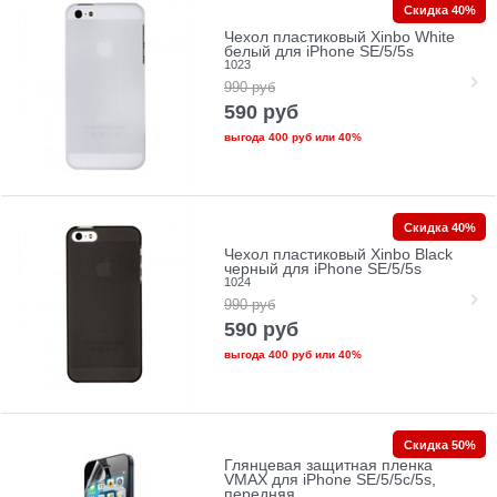
Скидка 40%
Чехол пластиковый Xinbo White
белый для iPhone SE/5/5s
1023
990
руб
590
руб
выгода
400 руб
или
40%
Скидка 40%
Чехол пластиковый Xinbo Black
черный для iPhone SE/5/5s
1024
990
руб
590
руб
выгода
400 руб
или
40%
Скидка 50%
Глянцевая защитная пленка
VMAX для iPhone SE/5/5c/5s,
передняя