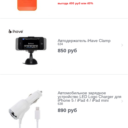
выгода
400 руб
или
40%
Автодержатель iHave Clamp
634
850
руб
Автомобильное зарядное
устройство LED Logo Charger для
iPhone 5 / iPad 4 / iPad mini
638
890
руб