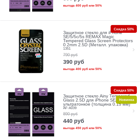
выгода
400 руб
или
50%
Скидка 50%
Защитное стекло для iPhone
SE/5/5c/5s REMAX Magic
Tempered Glass Screen Protectors
0.2mm 2.5D (Металл. упаковка)
1351
790
руб
390
руб
выгода
400 руб
или
50%
Скидка 50%
Защитное стекло Ainy Tempered
Новинка
Glass 2.5D для iPhone SE/5/5c/5s
ультратонкое (толщина 0.15 мм)
AF-A039
890
руб
440
руб
выгода
450 руб
или
50%