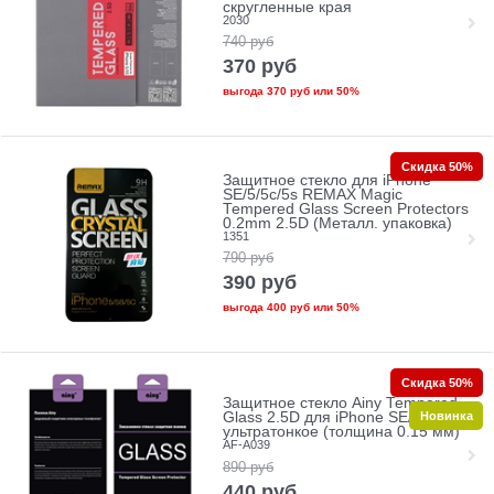
скругленные края
2030
740
руб
370
руб
выгода
370 руб
или
50%
Скидка 50%
Защитное стекло для iPhone
SE/5/5c/5s REMAX Magic
Tempered Glass Screen Protectors
0.2mm 2.5D (Металл. упаковка)
1351
790
руб
390
руб
выгода
400 руб
или
50%
Скидка 50%
Защитное стекло Ainy Tempered
Новинка
Glass 2.5D для iPhone SE/5/5c/5s
ультратонкое (толщина 0.15 мм)
AF-A039
890
руб
440
руб