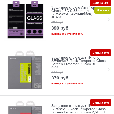
Скидка 50%
Защитное стекло Ainy Tempered
Новинка
Glass 2.5D 0.33mm для iPhone
SE/5/5c/5s (Анти-шпион)
AF-A069
790
руб
390
руб
выгода
400 руб
или
50%
Скидка 50%
Защитное стекло для iPhone
SE/5s/5с/5 Rock Tempered Glass
Screen Protector 0,3mm 9H
2020
740
руб
370
руб
выгода
370 руб
или
50%
Скидка 50%
Защитное стекло для iPhone
SE/5s/5с/5 Rock Tempered Glass
Screen Protector 0,3mm 2,5D 9H