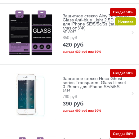
Скидка 50%
Защитное стекло Ainy Tempered
Glass Anti-blue Light 2.5D 0.33mm
Новинка
для iPhone SE/5/5c/5s (защита
глаз от УФ)
AF-A067
850
руб
420
руб
выгода
430 руб
или
50%
Скидка 50%
Защитное стекло Hoco Ghost
series Transparent Glass filmset
0.25mm для iPhone SE/5/5S
1414
790
руб
390
руб
выгода
400 руб
или
50%
Скидка 50%