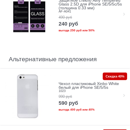
Защитное стекло Ainy Tempered
Glass 2.5D для iPhone SE/5/5c/5s
(толщина 0.33 мм)
AF-A041
490
руб
240
руб
выгода
250 руб
или
50%
Альтернативные предложения
Скидка 40%
Чехол пластиковый Xinbo White
белый для iPhone SE/5/5s
1023
990
руб
590
руб
выгода
400 руб
или
40%