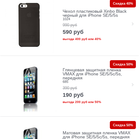
Скидка 40%
Чехол пластиковый Xinbo Black
черный для iPhone SE/5/5s
1024
990
руб
590
руб
выгода
400 руб
или
40%
Скидка 50%
Глянцевая защитная пленка
VMAX для iPhone SE/5/5c/5s,
передняя
685
390
руб
190
руб
выгода
200 руб
или
50%
Скидка 50%
Матовая защитная пленка VMAX
для iPhone SE/5/5c/5s, передняя