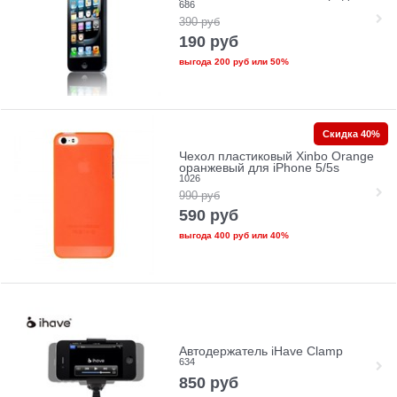
686
390
руб
190
руб
выгода
200 руб
или
50%
Скидка 40%
Чехол пластиковый Xinbo Orange
оранжевый для iPhone 5/5s
1026
990
руб
590
руб
выгода
400 руб
или
40%
Автодержатель iHave Clamp
634
850
руб