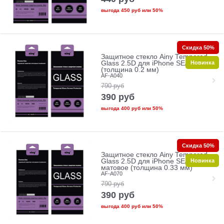
выгода
450 руб
или
50%
Скидка 50%
Защитное стекло Ainy Tempered
Новинка
Glass 2.5D для iPhone SE/5/5c/5s
(толщина 0.2 мм)
AF-A040
790
руб
390
руб
выгода
400 руб
или
50%
Скидка 50%
Защитное стекло Ainy Tempered
Новинка
Glass 2.5D для iPhone SE/5/5c/5s
матовое (толщина 0.33 мм)
AF-A070
790
руб
390
руб
выгода
400 руб
или
50%