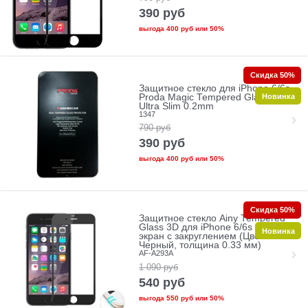
390
руб
выгода
400 руб
или
50%
Скидка 50%
Защитное стекло для iPhone 6/6s
Новинка
Proda Magic Tempered Glass 2.5D
Ultra Slim 0.2mm
1347
790
руб
390
руб
выгода
400 руб
или
50%
Скидка 50%
Защитное стекло Ainy Tempered
Glass 3D для iPhone 6/6s на весь
Новинка
экран с закруглением (Цвет:
Черный, толщина 0.33 мм)
AF-A293A
1 090
руб
540
руб
выгода
550 руб
или
50%