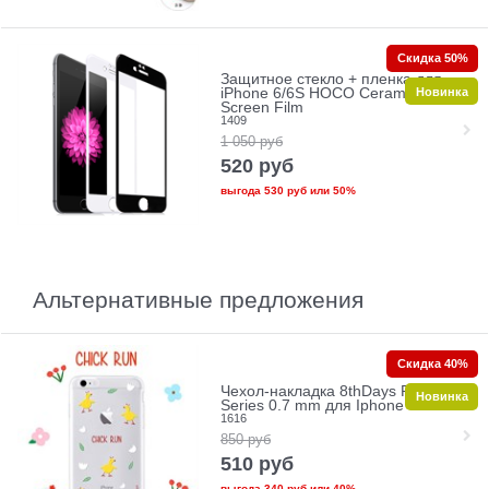
Скидка 50%
Защитное стекло + пленка для
Новинка
iPhone 6/6S HOCO Ceramic Glass
Screen Film
1409
1 050
руб
520
руб
выгода
530 руб
или
50%
Альтернативные предложения
Скидка 40%
Чехол-накладка 8thDays Pet Town
Новинка
Series 0.7 mm для Iphone 6/6s
1616
850
руб
510
руб
выгода
340 руб
или
40%