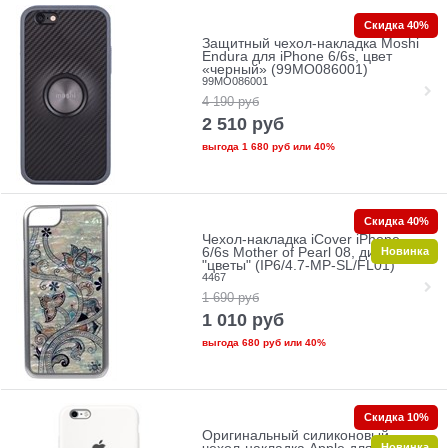
Скидка 40%
Защитный чехол-накладка Moshi
Endura для iPhone 6/6s, цвет
«черный» (99MO086001)
99MO086001
4 190
руб
2 510
руб
выгода
1 680 руб
или
40%
Скидка 40%
Чехол-накладка iCover iPhone
Новинка
6/6s Mother of Pearl 08, дизайн
"цветы" (IP6/4.7-MP-SL/FL01)
4467
1 690
руб
1 010
руб
выгода
680 руб
или
40%
Скидка 10%
Оригинальный силиконовый
Новинка