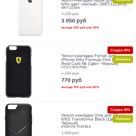
чехол-накладка Apple для iPhone
6/6s цвет «белый» (MKY12ZM/A)
MKY12ZM/A
3 390
руб
3 050
руб
выгода
340 руб
или
10%
Скидка 40%
Чехол-накладка Ferrari для
Новинка
iPhone 6/6s Formula One Hard
Real Carb Bk (Цвет: Чёрный)
FESCCBHCP6BL
1 290
руб
770
руб
выгода
520 руб
или
40%
Скидка 40%
Чехол-накладка Uniq для iPhone
Новинка
6/6S Transforma Black (Цвет:
Чёрный)
IP6SHYB-TRSFBLK
1 690
руб