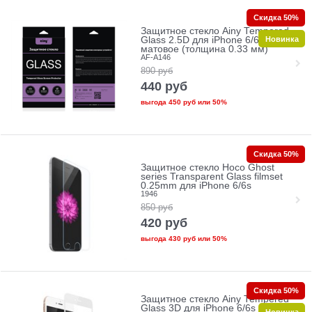
Скидка 50%
Защитное стекло Ainy Tempered
Новинка
Glass 2.5D для iPhone 6/6s
матовое (толщина 0.33 мм)
AF-A146
890
руб
440
руб
выгода
450 руб
или
50%
Скидка 50%
Защитное стекло Hoco Ghost
series Transparent Glass filmset
0.25mm для iPhone 6/6s
1946
850
руб
420
руб
выгода
430 руб
или
50%
Скидка 50%
Защитное стекло Ainy Tempered
Glass 3D для iPhone 6/6s на весь
Новинка