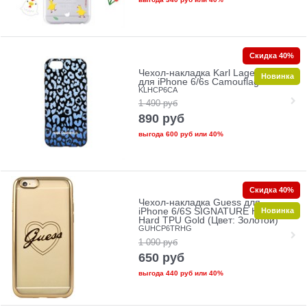
Скидка 40%
Чехол-накладка Karl Lagerfeld
Новинка
для iPhone 6/6s Camouflage Hard
KLHCP6CA
1 490
руб
890
руб
выгода
600 руб
или
40%
Скидка 40%
Чехол-накладка Guess для
Новинка
iPhone 6/6S SIGNATURE HEART
Hard TPU Gold (Цвет: Золотой)
GUHCP6TRHG
1 090
руб
650
руб
выгода
440 руб
или
40%