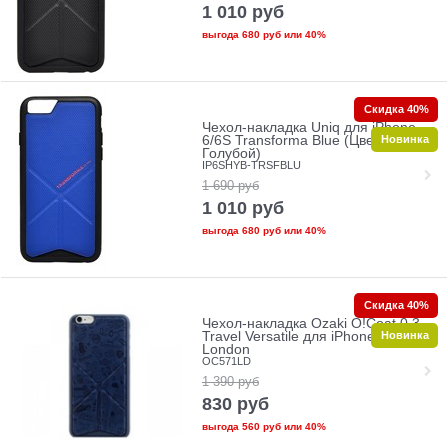
1 010
руб
выгода
680 руб
или
40%
Скидка 40%
Чехол-накладка Uniq для iPhone
Новинка
6/6S Transforma Blue (Цвет:
Голубой)
IP6SHYB-TRSFBLU
1 690
руб
1 010
руб
выгода
680 руб
или
40%
Скидка 40%
Чехол-накладка Ozaki O!Coat 0.3-
Новинка
Travel Versatile для iPhone 6/6S -
London
OC571LD
1 390
руб
830
руб
выгода
560 руб
или
40%