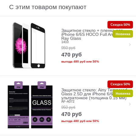
С этим товаром покупают
Скидка 50%
Защитное стекло + пленка для
Новинка
iPhone 6/6S HOCO Full Anti-Blue
Ray Glass
1410
950
руб
470
руб
выгода
480 руб
или
50%
Скидка 50%
Защитное стекло: Ainy Tempered
Новинка
Glass 2.5D для iPhone 6/6s
ультратонкое (толщина 0.15 мм)
AF-A072
950
руб
470
руб
выгода
480 руб
или
50%