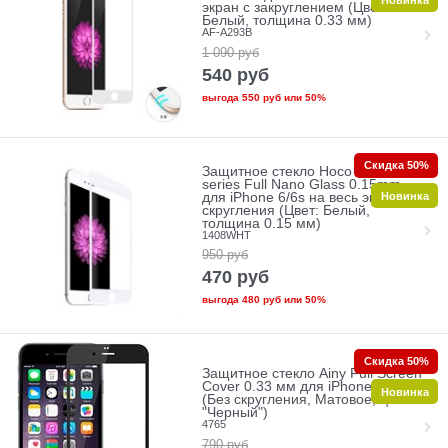
экран с закруглением (Цвет:
Белый, толщина 0.33 мм)
AF-A293B
1 090
руб
540
руб
выгода
550 руб
или
50%
Скидка 50%
Защитное стекло Hoco Ghost
series Full Nano Glass 0.15mm
Новинка
для iPhone 6/6s на весь экран без
скругления (Цвет: Белый,
толщина 0.15 мм)
1408WHT
950
руб
470
руб
выгода
480 руб
или
50%
Скидка 50%
Защитное стекло Ainy Full Screen
Cover 0.33 мм для iPhone 6/6s
Новинка
(Без скругления, Матовое, цвет
"Черный")
4765
790
руб