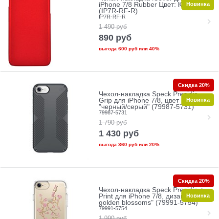
Новинка
iPhone 7/8 Rubber Цвет: Красный
(IP7R-RF-R)
IP7R-RF-R
1 490
руб
890
руб
выгода
600 руб
или
40%
Скидка 20%
Чехол-накладка Speck Presidio
Новинка
Grip для iPhone 7/8, цвет
"черный/серый" (79987-5731)
79987-5731
1 790
руб
1 430
руб
выгода
360 руб
или
20%
Скидка 20%
Чехол-накладка Speck Presidio +
Новинка
Print для iPhone 7/8, дизайн
golden blossoms" (79991-5754)
79991-5754
1 990
руб