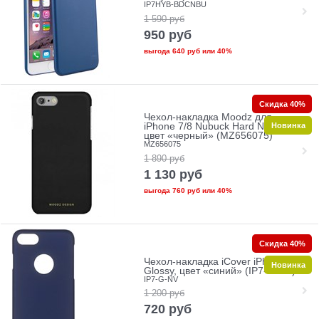
IP7HYB-BDCNBU
1 590
руб
950
руб
выгода
640 руб
или
40%
Скидка 40%
Чехол-накладка Moodz для
Новинка
iPhone 7/8 Nubuck Hard Notte,
цвет «черный» (MZ656075)
MZ656075
1 890
руб
1 130
руб
выгода
760 руб
или
40%
Скидка 40%
Чехол-накладка iCover iPhone 7/8
Новинка
Glossy, цвет «синий» (IP7-G-NV)
IP7-G-NV
1 200
руб
720
руб