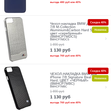
выгода
480 руб
или
40%
Скидка 40%
Чехол-накладка BMW для iPhone
7/8 M-Collection
Новинка
Aluminium&Carbon Hard Silver,
цвет «серебряный»
(BMHCP7MDCS)
BMHCP7MDCS
1 890
руб
1 130
руб
выгода
760 руб
или
40%
Скидка 40%
ЧЕХОЛ-НАКЛАДКА BMW для
iPhone 7/8 Signature Real carbon
Новинка
Hard, ЦВЕТ «ЧЕРНЫЙ»
(BMHCP7MBC)
BMHCP7MBC
1 890
руб
1 130
руб
выгода
760 руб
или
40%