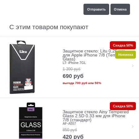
С этим товаром покупают
Скидка 50%
Защитное стекло: Litu 0,26 мм
Новинка
для Apple iPhone 7/8 (Tempered
Glass)
LT- iPhone 7GL
1 390
руб
690
руб
выгода
700 руб
или
50%
Скидка 50%
Защитное стекло Ainy Tempered
Glass 2.5D 0.33 мм для iPhone
7/8 (стандарт)
AF-A557
850
руб
420
руб