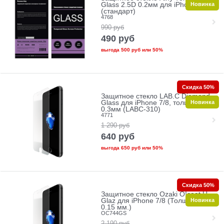
Новинка
Glass 2.5D 0.2мм для iPhone 7/8
(стандарт)
4768
990
руб
490
руб
выгода
500 руб
или
50%
Скидка 50%
Защитное стекло LAB.C Diamond
Новинка
Glass для iPhone 7/8, толщина
0.3мм (LABC-310)
4771
1 290
руб
640
руб
выгода
650 руб
или
50%
Скидка 50%
Защитное стекло Ozaki O!coat U-
Новинка
Glaz для iPhone 7/8 (Толщина:
0.15 мм.)
OC744GS
2 190
руб