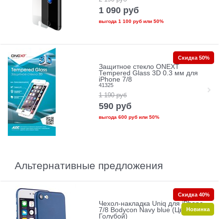
1 090
руб
выгода
1 100 руб
или
50%
Скидка 50%
Защитное стекло ONEXT
Tempered Glass 3D 0.3 мм для
iPhone 7/8
41325
1 190
руб
590
руб
выгода
600 руб
или
50%
Альтернативные предложения
Скидка 40%
Чехол-накладка Uniq для iPhone
Новинка
7/8 Bodycon Navy blue (Цвет:
Голубой)