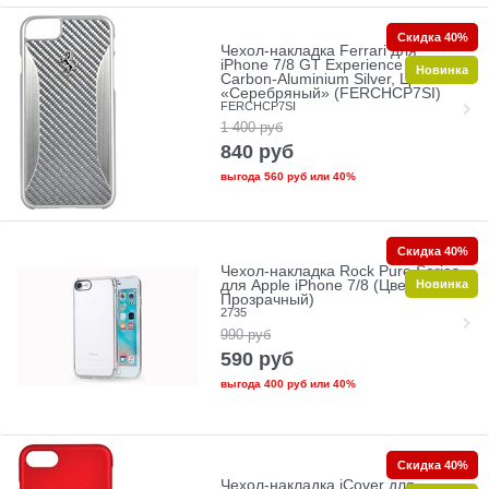
Скидка 40%
Чехол-накладка Ferrari для
iPhone 7/8 GT Experience Hard
Новинка
Carbon-Aluminium Silver, Цвет
«Серебряный» (FERCHCP7SI)
FERCHCP7SI
1 400
руб
840
руб
выгода
560 руб
или
40%
Скидка 40%
Чехол-накладка Rock Pure Series
Новинка
для Apple iPhone 7/8 (Цвет:
Прозрачный)
2735
990
руб
590
руб
выгода
400 руб
или
40%
Скидка 40%
Чехол-накладка iCover для