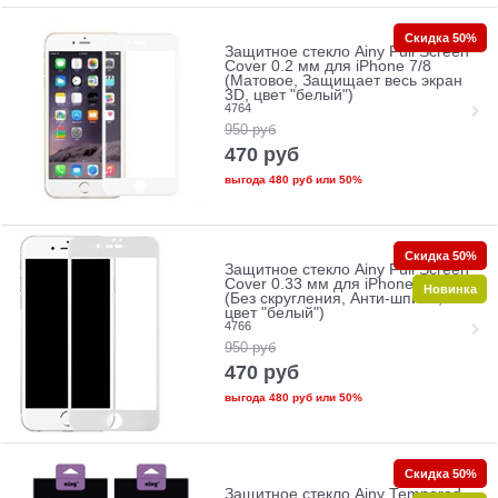
Скидка 50%
Защитное стекло Ainy Full Screen
Cover 0.2 мм для iPhone 7/8
(Матовое, Защищает весь экран
3D, цвет "белый")
4764
950
руб
470
руб
выгода
480 руб
или
50%
Скидка 50%
Защитное стекло Ainy Full Screen
Cover 0.33 мм для iPhone 7/8
Новинка
(Без скругления, Анти-шпион,
цвет "белый")
4766
950
руб
470
руб
выгода
480 руб
или
50%
Скидка 50%
Защитное стекло Ainy Tempered