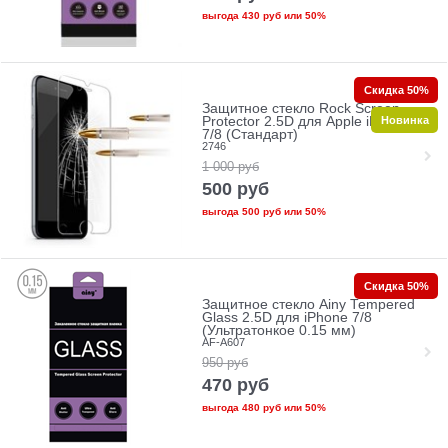
выгода
430 руб
или
50%
Скидка 50%
Защитное стекло Rock Screen
Новинка
Protector 2.5D для Apple iPhone
7/8 (Стандарт)
2746
1 000
руб
500
руб
выгода
500 руб
или
50%
Скидка 50%
Защитное стекло Ainy Tempered
Glass 2.5D для iPhone 7/8
(Ультратонкое 0.15 мм)
AF-A607
950
руб
470
руб
выгода
480 руб
или
50%