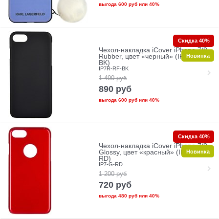
выгода
600 руб
или
40%
Скидка 40%
Чехол-накладка iCover iPhone 7/8
Новинка
Rubber, цвет «черный» (IP7R-RF-
BK)
IP7R-RF-BK
1 490
руб
890
руб
выгода
600 руб
или
40%
Скидка 40%
Чехол-накладка iCover iPhone 7/8
Новинка
Glossy, цвет «красный» (IP7-G-
RD)
IP7-G-RD
1 200
руб
720
руб
выгода
480 руб
или
40%