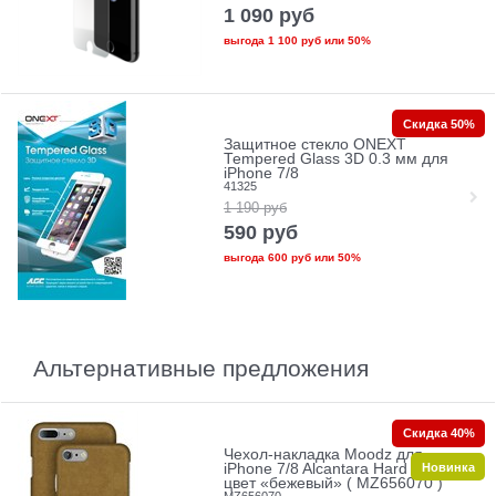
1 090
руб
выгода
1 100 руб
или
50%
Скидка 50%
Защитное стекло ONEXT
Tempered Glass 3D 0.3 мм для
iPhone 7/8
41325
1 190
руб
590
руб
выгода
600 руб
или
50%
Альтернативные предложения
Скидка 40%
Чехол-накладка Moodz для
Новинка
iPhone 7/8 Alcantara Hard Camel ,
цвет «бежевый» ( MZ656070 )
MZ656070