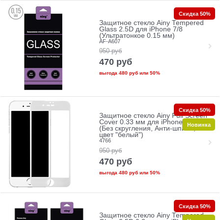
Скидка 50%
Защитное стекло Ainy Tempered
Glass 2.5D для iPhone 7/8
(Ультратонкое 0.15 мм)
AF-A607
950
руб
470
руб
выгода
480 руб
или
50%
Скидка 50%
Защитное стекло Ainy Full Screen
Cover 0.33 мм для iPhone 7/8
Новинка
(Без скругления, Анти-шпион,
цвет "белый")
4766
950
руб
470
руб
выгода
480 руб
или
50%
Скидка 50%
Защитное стекло Ainy Tempered