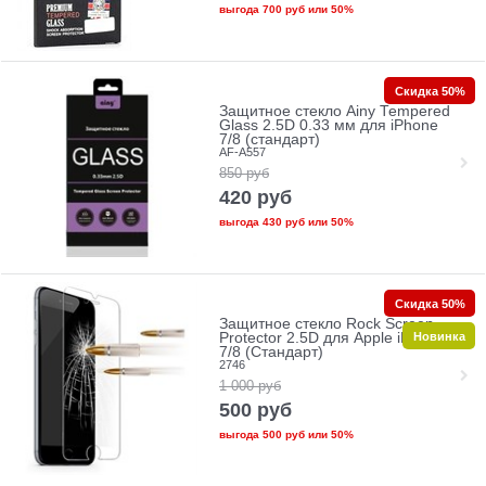
выгода
700 руб
или
50%
Скидка 50%
Защитное стекло Ainy Tempered
Glass 2.5D 0.33 мм для iPhone
7/8 (стандарт)
AF-A557
850
руб
420
руб
выгода
430 руб
или
50%
Скидка 50%
Защитное стекло Rock Screen
Новинка
Protector 2.5D для Apple iPhone
7/8 (Стандарт)
2746
1 000
руб
500
руб
выгода
500 руб
или
50%