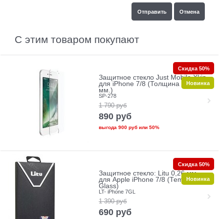
С этим товаром покупают
Скидка 50%
Защитное стекло Just Mobile Xkin
Новинка
для iPhone 7/8 (Толщина 0.33
мм.)
SP-278
1 790
руб
890
руб
выгода
900 руб
или
50%
Скидка 50%
Защитное стекло: Litu 0,26 мм
Новинка
для Apple iPhone 7/8 (Tempered
Glass)
LT- iPhone 7GL
1 390
руб
690
руб