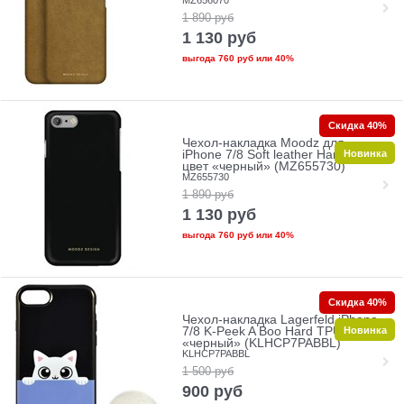
1 890
руб
1 130
руб
выгода
760 руб
или
40%
Скидка 40%
Чехол-накладка Moodz для
Новинка
iPhone 7/8 Soft leather Hard Notte,
цвет «черный» (MZ655730)
MZ655730
1 890
руб
1 130
руб
выгода
760 руб
или
40%
Скидка 40%
Чехол-накладка Lagerfeld iPhone
Новинка
7/8 K-Peek A Boo Hard TPU, цвет
«черный» (KLHCP7PABBL)
KLHCP7PABBL
1 500
руб
900
руб