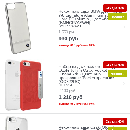
Скидка 40%
Чехол-накладка BMW для iPhone
7/8 Signature Aluminium stripe
Новинка
Hard PC+alumin , цвет «белый»
(BMHCP7ASWH)
BMHCP7ASWH
1 550
руб
930
руб
выгода
620 руб
или
40%
Скидка 40%
Набор из двух чехлов-накладок
Ozaki Jelly и Ozaki Pocket для
Новинка
iPhone 7/8 «Цвет: Jelly
прозрачный/Pocket красный»
(OC722RC)
OC722RC
2 190
руб
1 310
руб
выгода
880 руб
или
40%
Скидка 40%
Чехол-накладка Ozaki O!coat