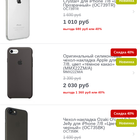
Новинка
Crystal+ для iPhone 7/8 «Цвет:
Прозрачный» (OC739TR)
OC739TR
1 690
руб
1 010
руб
выгода
680 руб
или
40%
Скидка 40%
Оригинальный силиконовый
чехол-накладка Apple для iPhone
Новинка
7/8, цвет «тёмное какао»
(MMX22ZM/A)
MMX22ZM/A
3 390
руб
2 030
руб
выгода
1 360 руб
или
40%
Скидка 40%
Чехол-накладка Ozaki O!coat 0.3
Новинка
Jelly для iPhone 7/8 «Цвет:
черный» (OC735BK)
OC735BK
1 690
руб