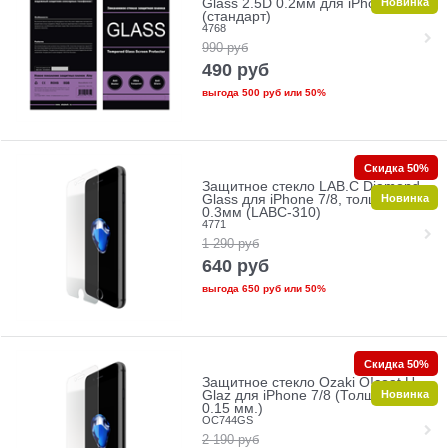
Новинка
Glass 2.5D 0.2мм для iPhone 7/8
(стандарт)
4768
990
руб
490
руб
выгода
500 руб
или
50%
Скидка 50%
Защитное стекло LAB.C Diamond
Новинка
Glass для iPhone 7/8, толщина
0.3мм (LABC-310)
4771
1 290
руб
640
руб
выгода
650 руб
или
50%
Скидка 50%
Защитное стекло Ozaki O!coat U-
Новинка
Glaz для iPhone 7/8 (Толщина:
0.15 мм.)
OC744GS
2 190
руб